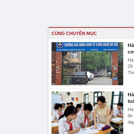
CÙNG CHUYÊN MỤC
Hà
cơ
Hà 
29
Thủ
Hà
to
Hà 
ổn 
dạy