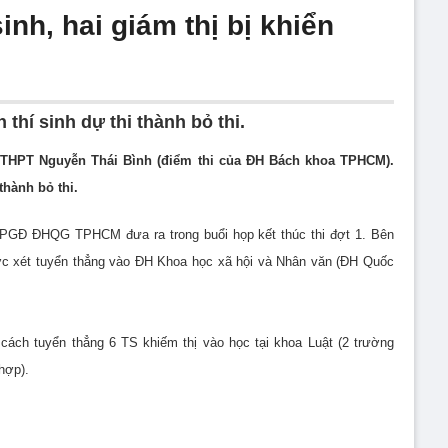
inh, hai giám thị bị khiển
 thí sinh dự thi thành bỏ thi.
g THPT Nguyễn Thái Bình (điểm thi của ĐH Bách khoa TPHCM).
thành bỏ thi.
 PGĐ ĐHQG TPHCM đưa ra trong buổi họp kết thúc thi đợt 1. Bên
ược xét tuyển thẳng vào ĐH Khoa học xã hội và Nhân văn (ĐH Quốc
cách tuyển thẳng 6 TS khiếm thị vào học tại khoa Luật (2 trường
hợp).