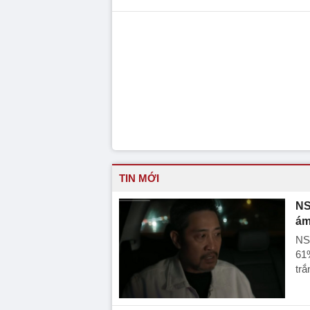
TIN MỚI
NS
ám
NS
61%
trắ