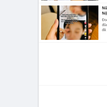
Nữ
Nộ
Đoạ
đũa
đã 