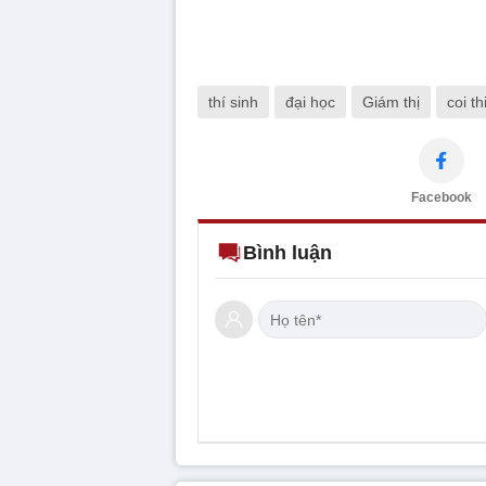
thí sinh
đại học
Giám thị
coi th
Facebook
Bình luận