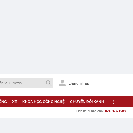
Đăng nhập
ỐNG
XE
KHOA HỌC CÔNG NGHỆ
CHUYỂN ĐỔI XANH
Liên hệ quảng cáo:
024 36321588