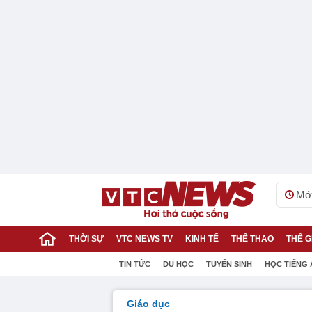
Mới
THỜI SỰ
VTC NEWS TV
KINH TẾ
THỂ THAO
THẾ G
TIN TỨC
DU HỌC
TUYỂN SINH
HỌC TIẾNG
Giáo dục