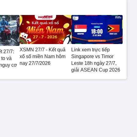
XSMN 27/7 - Kết quả
Link xem trực tiếp
t 27/7:
xổ số miền Nam hôm
Singapore vs Timor
to và
nay 27/7/2026
Leste 18h ngày 27/7,
 nguy cơ
giải ASEAN Cup 2026