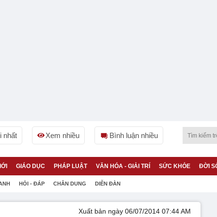
 nhất
Xem nhiều
Bình luận nhiều
IỚI
GIÁO DỤC
PHÁP LUẬT
VĂN HÓA - GIẢI TRÍ
SỨC KHỎE
ĐỜI S
 ANH
HỎI - ĐÁP
CHÂN DUNG
DIỄN ĐÀN
Xuất bản ngày 06/07/2014 07:44 AM