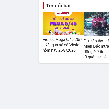
Tin nổi bật
Vietlott Mega 6/45 26/7
Dự báo thời tiế
- Kết quả xổ số Vietlott
Miền Bắc mưa 
hôm nay 26/7/2026
dông ở 7 tỉnh,
lũ quét, sạt lở