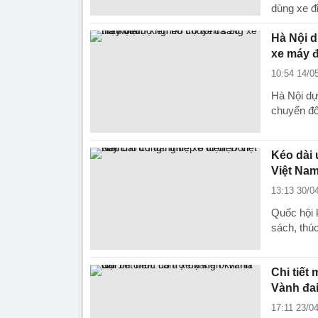
dùng xe đ
Hà Nội d
xe máy 
10:54 14/0
Hà Nội dự 
chuyển đổ
Kéo dài 
Việt Na
13:13 30/0
Quốc hội k
sách, thúc
Chi tiết
Vành đai
17:11 23/0