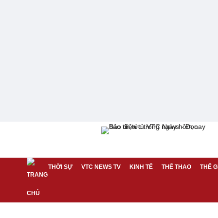
THỜI SỰ
VTC NEWS TV
KINH TẾ
THỂ THAO
THẾ G