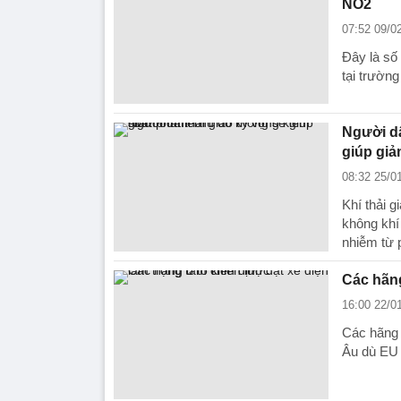
NO2
07:52 09/0
Đây là số
tại trườn
Người dâ
giúp giả
08:32 25/0
Khí thải 
không khí 
nhiễm từ 
Các hãng
16:00 22/0
Các hãng ô
Âu dù EU 