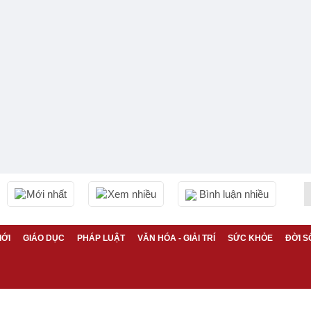
Mới nhất
Xem nhiều
Bình luận nhiều
IỚI
GIÁO DỤC
PHÁP LUẬT
VĂN HÓA - GIẢI TRÍ
SỨC KHỎE
ĐỜI S