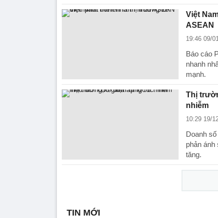
Việt Nam
ASEAN
19:46 09/0
Báo cáo P
nhanh nhấ
mạnh.
Thị trườ
nhiễm
10:29 19/1
Doanh số 
phản ánh 
tăng.
TIN MỚI