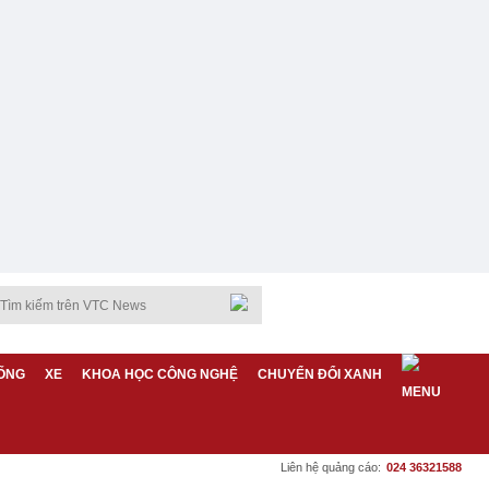
ỐNG
XE
KHOA HỌC CÔNG NGHỆ
CHUYỂN ĐỔI XANH
Liên hệ quảng cáo:
024 36321588