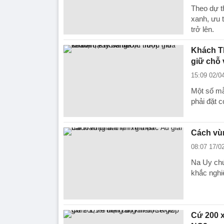
Theo dự th
xanh, ưu t
trở lên.
Khách T
giữ chỗ v
15:09 02/0
Một số mẫ
phải đặt 
Cách vùn
08:07 17/0
Na Uy chứ
khắc nghi
Cứ 200 x