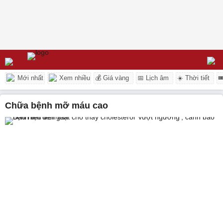
Mới nhất
Xem nhiều
💰 Giá vàng
📅 Lịch âm
☀️ Thời tiết

chữa bệnh mỡ máu cao