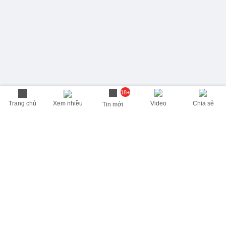
18+
Trang chủ
Xem nhiều
Video
Chia sẻ
Tin mới