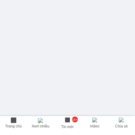
16+
Trang chủ
Xem nhiều
Video
Chia sẻ
Tin mới