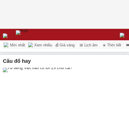
Mới nhất
Xem nhiều
💰 Giá vàng
📅 Lịch âm
☀️ Thời tiết

câu đố hay