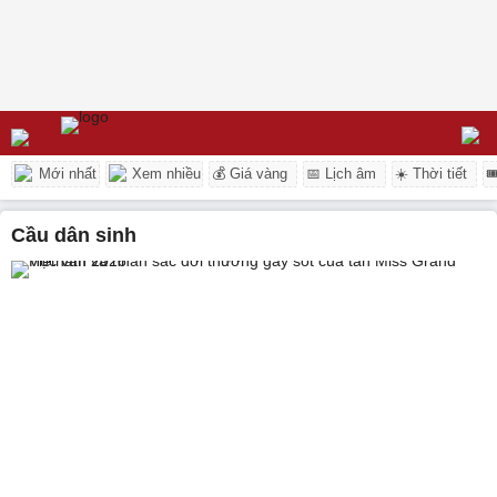
Mới nhất
Xem nhiều
💰 Giá vàng
📅 Lịch âm
☀️ Thời tiết

cầu dân sinh