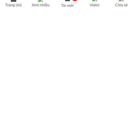
Trang chủ
Xem nhiều
Video
Chia sẻ
Tin mới
THÔNG TIN HỮU ÍCH
Cập nhật nhanh các thông tin được quan tâm mỗi ngày
Lịch âm hôm nay
Dự báo thời tiết hôm nay