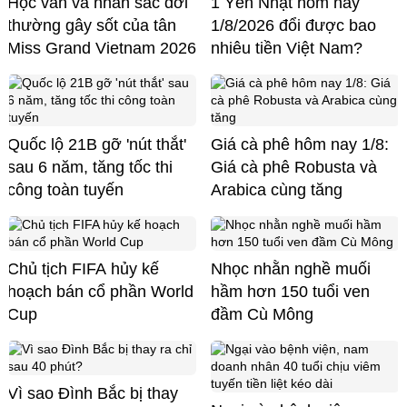
Học vấn và nhan sắc đời
1 Yên Nhật hôm nay
thường gây sốt của tân
1/8/2026 đổi được bao
Miss Grand Vietnam 2026
nhiêu tiền Việt Nam?
Quốc lộ 21B gỡ 'nút thắt'
Giá cà phê hôm nay 1/8:
sau 6 năm, tăng tốc thi
Giá cà phê Robusta và
công toàn tuyến
Arabica cùng tăng
Chủ tịch FIFA hủy kế
Nhọc nhằn nghề muối
hoạch bán cổ phần World
hầm hơn 150 tuổi ven
Cup
đầm Cù Mông
Vì sao Đình Bắc bị thay