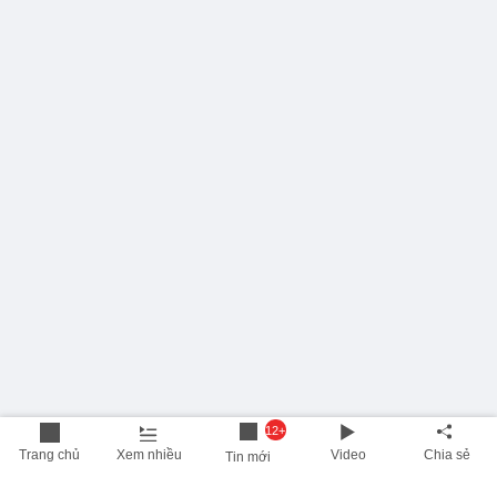
12+
Trang chủ
Xem nhiều
Video
Chia sẻ
Tin mới