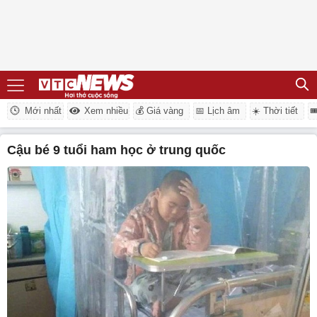
Mới nhất
Xem nhiều
💰 Giá vàng
📅 Lịch âm
☀️ Thời tiết

cậu bé 9 tuổi ham học ở trung quốc