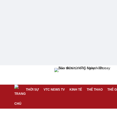
THỜI SỰ
VTC NEWS TV
KINH TẾ
THỂ THAO
THẾ G