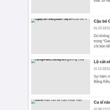
thác từ việ
Cậu bé G
01:23 22/1
Dù không 
trong “Ga
chi bộn tiề
Lộ cát-x
11:13 23/1
Sự hâm mộ
Bằng Kiều
Ca sĩ nà
02:08 21/1