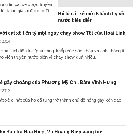
ông tin cát xê được truyền
lộ, khán giả lại được một
Hé lộ cát-xê mời Khánh Ly về
nước biểu diễn
ới cát xê tiền tỷ một ngày chạy show Tết của Hoài Linh
2/2014
Hoài Linh tiếp tục 'phủ sóng' khắp các sân khấu và anh không ít
vào viện truyền nước biển vì chạy show quá nhiều.
-xê gây choáng của Phương Mỹ Chi, Đàm Vĩnh Hưng
2/2013
át-xê đi hát của họ đã từng trở thành chủ đề nóng gây xôn xao
y đáp trả Hòa Hiệp, Vũ Hoàng Điệp văng tục