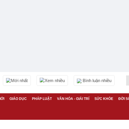
Mới nhất
Xem nhiều
Bình luận nhiều
IỚI
GIÁO DỤC
PHÁP LUẬT
VĂN HÓA - GIẢI TRÍ
SỨC KHỎE
ĐỜI S