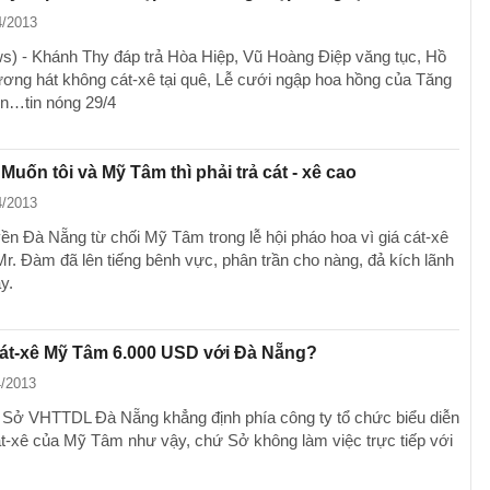
4/2013
) - Khánh Thy đáp trả Hòa Hiệp, Vũ Hoàng Điệp văng tục, Hồ
ng hát không cát-xê tại quê, Lễ cưới ngập hoa hồng của Tăng
n…tin nóng 29/4
Muốn tôi và Mỹ Tâm thì phải trả cát - xê cao
4/2013
ền Đà Nẵng từ chối Mỹ Tâm trong lễ hội pháo hoa vì giá cát-xê
Mr. Đàm đã lên tiếng bênh vực, phân trần cho nàng, đả kích lãnh
y.
 cát-xê Mỹ Tâm 6.000 USD với Đà Nẵng?
4/2013
Sở VHTTDL Đà Nẵng khẳng định phía công ty tổ chức biểu diễn
át-xê của Mỹ Tâm như vậy, chứ Sở không làm việc trực tiếp với