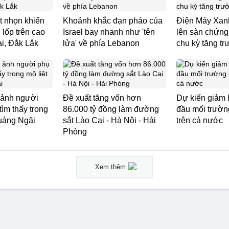
t nhọn khiến
Khoảnh khắc đạn pháo của
Điện Máy Xanh
g lốp trên cao
Israel bay nhanh như 'tên
lên sàn chứng
ai, Đắk Lắk
lửa' về phía Lebanon
chu kỳ tăng t
 ảnh người
Đề xuất tăng vốn hơn
Dự kiến giảm 
ìm thấy trong
86.000 tỷ đồng làm đường
đầu mối trườn
Quảng Ngãi
sắt Lào Cai - Hà Nội - Hải
trên cả nước
Phòng
Xem thêm