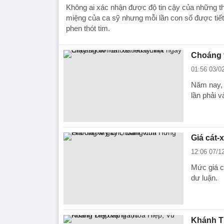
Không ai xác nhận được độ tin cậy của những th
miệng của ca sỹ nhưng mỗi lần con số được tiết 
phen thót tim.
Choáng v
01:56 03/0
Năm nay, 
lần phải 
Giá cát
12:06 07/1
Mức giá c
dư luận.
Khánh Th