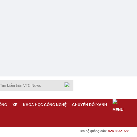
ỐNG
XE
KHOA HỌC CÔNG NGHỆ
CHUYỂN ĐỔI XANH
Liên hệ quảng cáo:
024 36321588