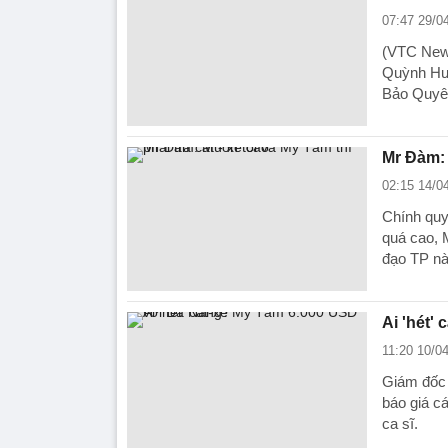
07:47 29/0
(VTC News
Quỳnh Hươ
Bảo Quyê
Mr Đàm: 
02:15 14/0
Chính quy
quá cao, 
đạo TP nà
Ai 'hét'
11:20 10/0
Giám đốc 
báo giá c
ca sĩ.