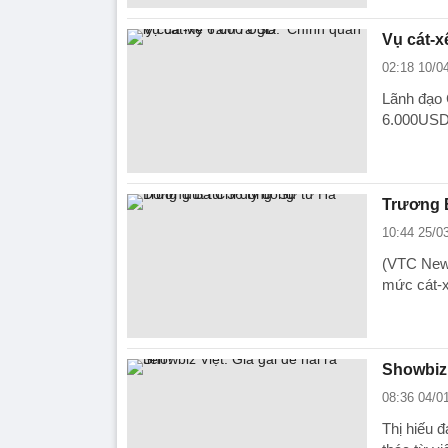
Vụ cát-x
02:18 10/0
Lãnh đạo 
6.000USD 
Trương B
10:44 25/0
(VTC News
mức cát-x
Showbiz V
08:36 04/0
Thị hiếu 