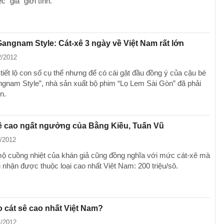
c "giả" giới tính.
angnam Style: Cát-xê 3 ngày về Việt Nam rất lớn
2/2012
tiết lộ con số cụ thể nhưng để có cái gật đầu đồng ý của cậu bé
ngnam Style”, nhà sản xuất bộ phim “Lọ Lem Sài Gòn” đã phải
n.
ê cao ngất ngưởng của Bằng Kiều, Tuấn Vũ
1/2012
 cuồng nhiệt của khán giả cũng đồng nghĩa với mức cát-xê mà
 nhận được thuộc loại cao nhất Viêt Nam: 200 triệu/sô.
o cát sê cao nhất Việt Nam?
1/2012