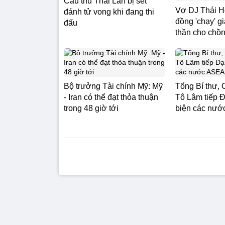
Cầu thủ Thái Lan bị sét
Vợ DJ Thái Ho
đánh tử vong khi đang thi
đồng 'chạy' g
đấu
thần cho chồ
Bộ trưởng Tài chính Mỹ: Mỹ
Tổng Bí thư, 
- Iran có thể đạt thỏa thuận
Tô Lâm tiếp Đ
trong 48 giờ tới
biện các nư