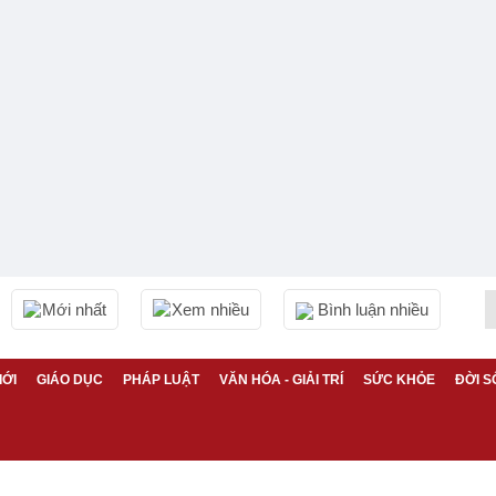
Mới nhất
Xem nhiều
Bình luận nhiều
IỚI
GIÁO DỤC
PHÁP LUẬT
VĂN HÓA - GIẢI TRÍ
SỨC KHỎE
ĐỜI S