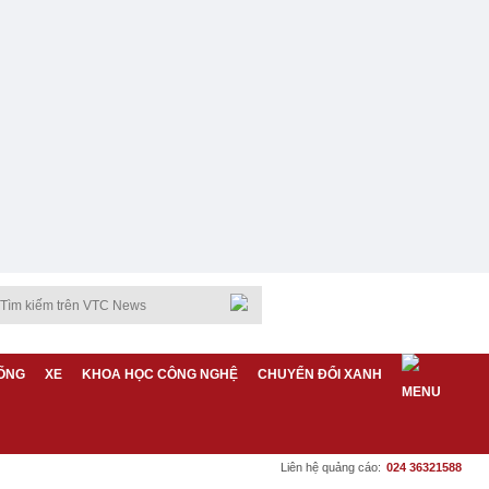
ỐNG
XE
KHOA HỌC CÔNG NGHỆ
CHUYỂN ĐỔI XANH
Liên hệ quảng cáo:
024 36321588