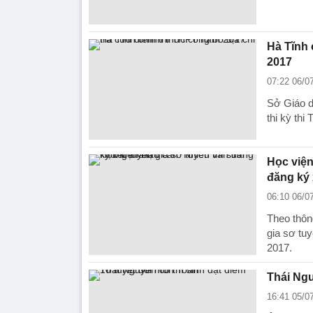
Hà Tĩnh 
2017
07:22 06/0
Sở Giáo d
thi kỳ th
Học viện
đăng ký 
06:10 06/0
Theo thôn
gia sơ tu
2017.
Thái Ngu
16:41 05/0