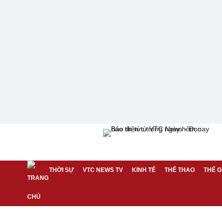
THỜI SỰ
VTC NEWS TV
KINH TẾ
THỂ THAO
THẾ G