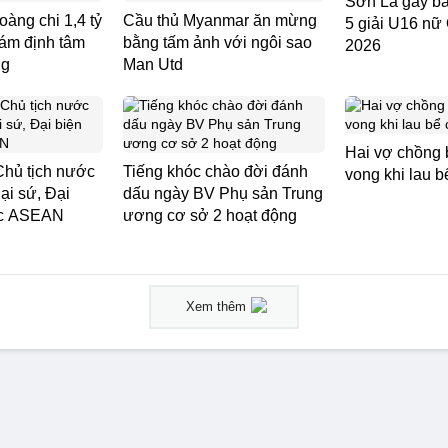
Sơn La gây bấ
àng chi 1,4 tỷ
Cầu thủ Myanmar ăn mừng
5 giải U16 nữ
iám định tâm
bằng tấm ảnh với ngôi sao
2026
ng
Man Utd
Hai vợ chồng b
Chủ tịch nước
Tiếng khóc chào đời đánh
vong khi lau b
ại sứ, Đại
dấu ngày BV Phụ sản Trung
ớc ASEAN
ương cơ sở 2 hoạt động
Xem thêm