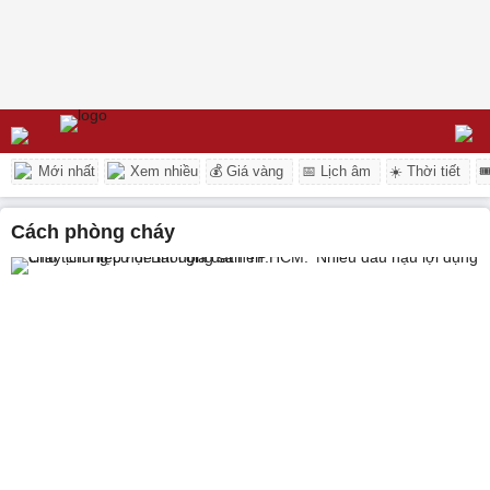
Mới nhất
Xem nhiều
💰 Giá vàng
📅 Lịch âm
☀️ Thời tiết

cách phòng cháy