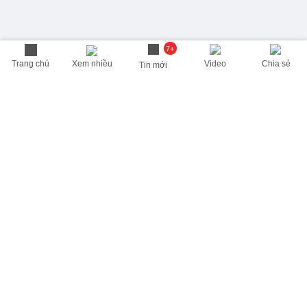
7+
Trang chủ
Xem nhiều
Video
Chia sẻ
Tin mới
THÔNG TIN HỮU ÍCH
Cập nhật nhanh các thông tin được quan tâm mỗi ngày