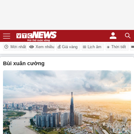
Mới nhất
Xem nhiều
💰 Giá vàng
📅 Lịch âm
☀️ Thời tiết

bùi xuân cường