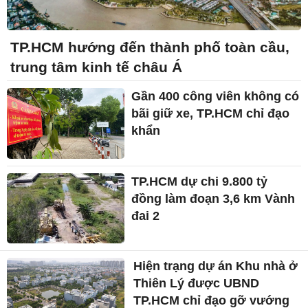
TP.HCM hướng đến thành phố toàn cầu,
trung tâm kinh tế châu Á
Gần 400 công viên không có
bãi giữ xe, TP.HCM chỉ đạo
khẩn
TP.HCM dự chi 9.800 tỷ
đồng làm đoạn 3,6 km Vành
đai 2
Hiện trạng dự án Khu nhà ở
Thiên Lý được UBND
TP.HCM chỉ đạo gỡ vướng