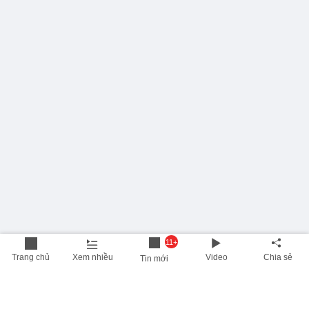
11+
Trang chủ
Xem nhiều
Video
Chia sẻ
Tin mới