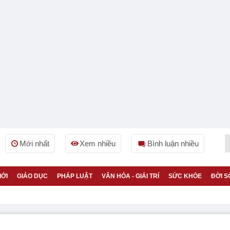
Mới nhất
Xem nhiều
Bình luận nhiều
IỚI
GIÁO DỤC
PHÁP LUẬT
VĂN HÓA - GIẢI TRÍ
SỨC KHỎE
ĐỜI S