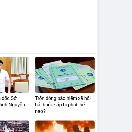
m đốc Sở
Trốn đóng bảo hiểm xã hội
inh Nguyễn
bắt buộc sắp bị phạt thế
nào?