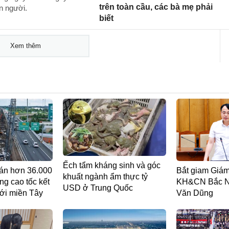
trên toàn cầu, các bà mẹ phải
n người.
biết
Xem thêm
Ếch tẩm kháng sinh và góc
án hơn 36.000
Bắt giam Giá
khuất ngành ẩm thực tỷ
ng cao tốc kết
KH&CN Bắc N
USD ở Trung Quốc
ới miền Tây
Văn Dũng