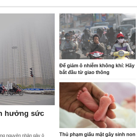
Để giảm ô nhiễm không khí: Hãy
bắt đầu từ giao thông
nh hưởng sức
Thủ phạm giấu mặt gây sinh non
hững nguyên nhân gây ô