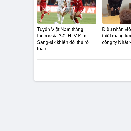
Tuyển Việt Nam thắng
Điều nhân viên
Indonesia 3-0: HLV Kim
thiệt mạng tr
Sang-sik khiến đối thủ rối
công ty Nhật x
loạn