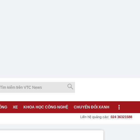
ỐNG
XE
KHOA HỌC CÔNG NGHỆ
CHUYỂN ĐỔI XANH
Liên hệ quảng cáo:
024 36321588