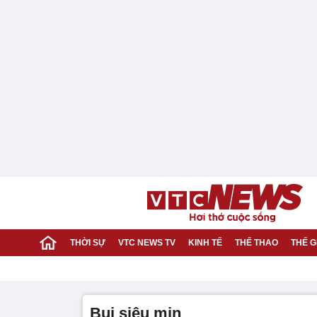
THỜI SỰ
VTC NEWS TV
KINH TẾ
THỂ THAO
THẾ G
bụi siêu mịn