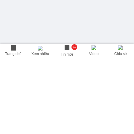
7+
Trang chủ
Xem nhiều
Video
Chia sẻ
Tin mới