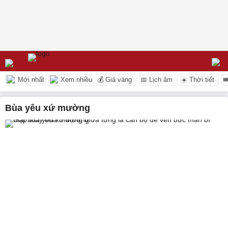
Mới nhất
Xem nhiều
💰 Giá vàng
📅 Lịch âm
☀️ Thời tiết

bùa yêu xứ mường