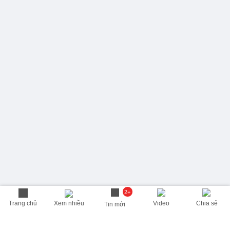
2+
Trang chủ
Xem nhiều
Video
Chia sẻ
Tin mới