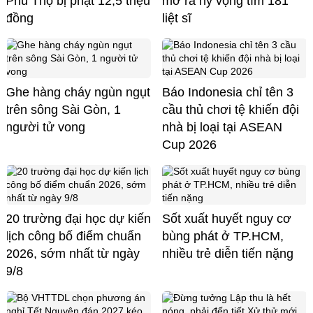
Phú Thọ bị phạt 12,5 triệu
mở ra hy vọng tìm 181
đồng
liệt sĩ
Ghe hàng cháy ngùn ngụt
Báo Indonesia chỉ tên 3
trên sông Sài Gòn, 1
cầu thủ chơi tệ khiến đội
người tử vong
nhà bị loại tại ASEAN
Cup 2026
20 trường đại học dự kiến
Sốt xuất huyết nguy cơ
lịch công bố điểm chuẩn
bùng phát ở TP.HCM,
2026, sớm nhất từ ngày
nhiều trẻ diễn tiến nặng
9/8