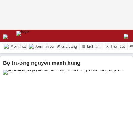
Mới nhất
Xem nhiều
💰 Giá vàng
📅 Lịch âm
☀️ Thời tiết

bộ trưởng nguyễn mạnh hùng