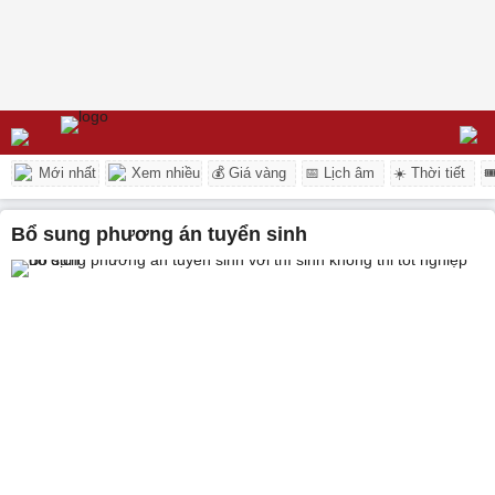
Mới nhất
Xem nhiều
💰 Giá vàng
📅 Lịch âm
☀️ Thời tiết

Bổ sung phương án tuyển sinh