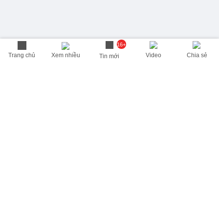
16+
Trang chủ
Xem nhiều
Video
Chia sẻ
Tin mới
THÔNG TIN HỮU ÍCH
Cập nhật nhanh các thông tin được quan tâm mỗi ngày