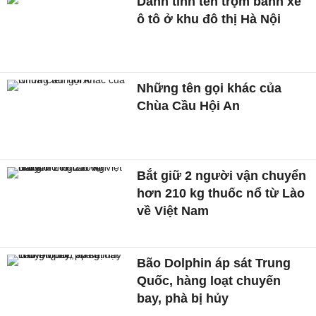
Danh tính tên trộm bánh xe
ô tô ở khu đô thị Hà Nội
Những tên gọi khác của
Chùa Cầu Hội An
Bắt giữ 2 người vận chuyển
hơn 210 kg thuốc nổ từ Lào
về Việt Nam
Bão Dolphin áp sát Trung
Quốc, hàng loạt chuyến
bay, phà bị hủy