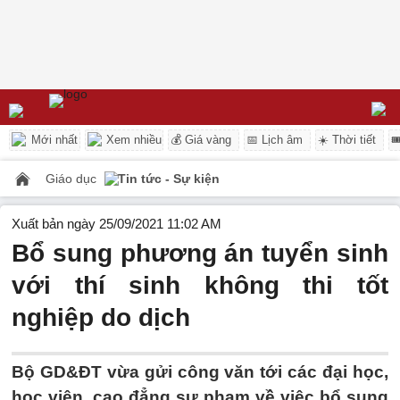
Mới nhất
Xem nhiều
💰 Giá vàng
📅 Lịch âm
☀️ Thời tiết

Giáo dục
Tin tức - Sự kiện
Xuất bản ngày 25/09/2021 11:02 AM
Bổ sung phương án tuyển sinh
với thí sinh không thi tốt
nghiệp do dịch
Bộ GD&ĐT vừa gửi công văn tới các đại học,
học viện, cao đẳng sư phạm về việc bổ sung