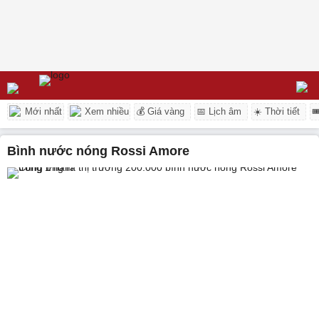
Mới nhất
Xem nhiều
💰 Giá vàng
📅 Lịch âm
☀️ Thời tiết

Bình nước nóng Rossi Amore