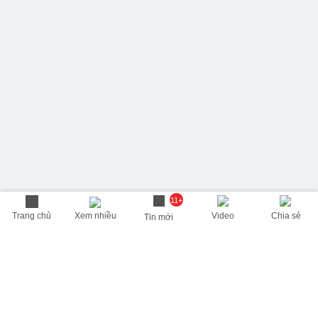
11+
Trang chủ
Xem nhiều
Video
Chia sẻ
Tin mới