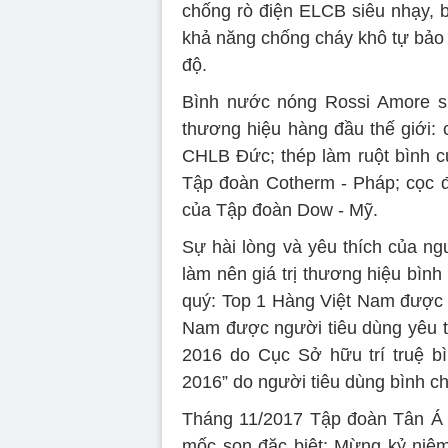
chống rò điện ELCB siêu nhạy, b
khả năng chống cháy khô tự bảo v
độ.
Bình nước nóng Rossi Amore sử 
thương hiệu hàng đầu thế giới:
CHLB Đức; thép làm ruột bình c
Tập đoàn Cotherm - Pháp; cọc đ
của Tập đoàn Dow - Mỹ.
Sự hài lòng và yêu thích của ng
làm nên giá trị thương hiệu bìn
quý: Top 1 Hàng Việt Nam được n
Nam được người tiêu dùng yêu t
2016 do Cục Sở hữu trí truệ b
2016” do người tiêu dùng bình c
Tháng 11/2017 Tập đoàn Tân Á 
mốc son đặc biệt: Mừng kỷ niệ