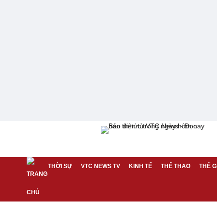
THỜI SỰ
VTC NEWS TV
KINH TẾ
THỂ THAO
THẾ G