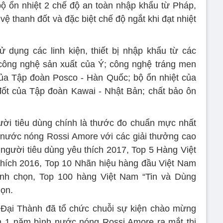
ộ ổn nhiệt 2 chế độ an toàn nhập khẩu từ Pháp,
ệ thanh đốt và đặc biệt chế độ ngắt khi đạt nhiệt
dụng các linh kiện, thiết bị nhập khẩu từ các
 công nghệ sản xuất của Ý; công nghệ tráng men
ủa Tập đoàn Posco - Hàn Quốc; bộ ổn nhiệt của
ốt của Tập đoàn Kawai - Nhật Bản; chất bảo ôn
ười tiêu dùng chính là thước đo chuẩn mực nhất
h nước nóng Rossi Amore với các giải thưởng cao
gười tiêu dùng yêu thích 2017, Top 5 Hàng Việt
hích 2016, Top 10 Nhãn hiệu hàng đầu Việt Nam
ình chọn, Top 100 hàng Việt Nam “Tin và Dùng
họn.
Đại Thành đã tổ chức chuỗi sự kiện chào mừng
m 1 năm bình nước nóng Rossi Amore ra mắt thị