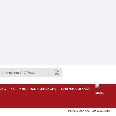
ỐNG
XE
KHOA HỌC CÔNG NGHỆ
CHUYỂN ĐỔI XANH
Liên hệ quảng cáo:
024 36321588