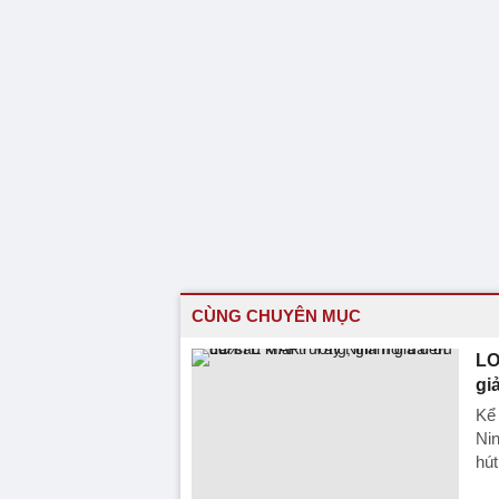
CÙNG CHUYÊN MỤC
LO
gi
Kể
Nin
hút