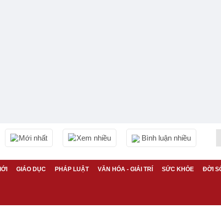
Mới nhất
Xem nhiều
Bình luận nhiều
IỚI
GIÁO DỤC
PHÁP LUẬT
VĂN HÓA - GIẢI TRÍ
SỨC KHỎE
ĐỜI S