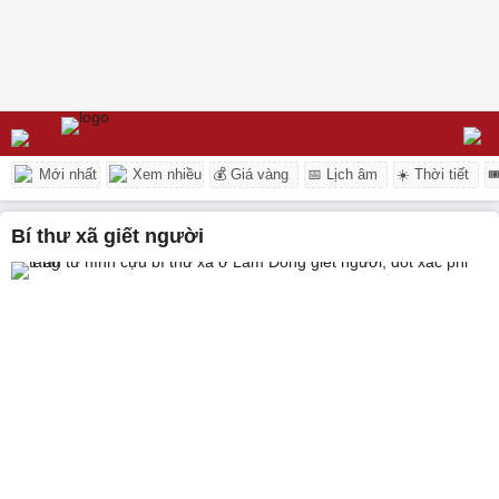
Mới nhất
Xem nhiều
💰 Giá vàng
📅 Lịch âm
☀️ Thời tiết

Bí thư xã giết người