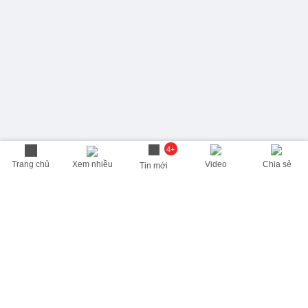
4+
Trang chủ
Xem nhiều
Video
Chia sẻ
Tin mới