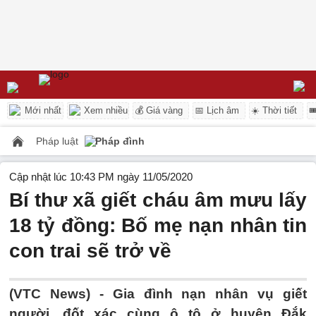
Mới nhất
Xem nhiều
💰 Giá vàng
📅 Lịch âm
☀️ Thời tiết

Pháp luật
Pháp đình
Cập nhật lúc 10:43 PM ngày 11/05/2020
Bí thư xã giết cháu âm mưu lấy
18 tỷ đồng: Bố mẹ nạn nhân tin
con trai sẽ trở về
(VTC News) -
Gia đình nạn nhân vụ giết
người, đốt xác cùng ô tô ở huyện Đắk