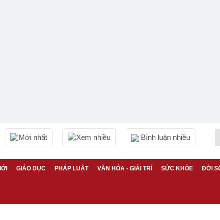
Mới nhất
Xem nhiều
Bình luận nhiều
IỚI
GIÁO DỤC
PHÁP LUẬT
VĂN HÓA - GIẢI TRÍ
SỨC KHỎE
ĐỜI S