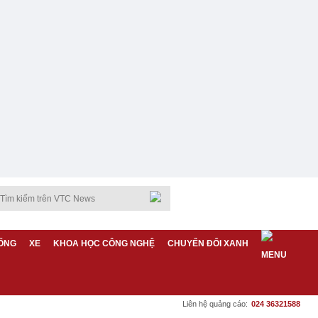
ỐNG
XE
KHOA HỌC CÔNG NGHỆ
CHUYỂN ĐỔI XANH
Liên hệ quảng cáo:
024 36321588