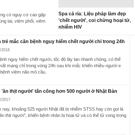
Spa cá rỉa: Liệu pháp làm đẹp
ỡng có nguy cơ cao gặp
'chết người', coi chừng hoại tử,
ng tai, viêm phổi, viêm
nhiễm HIV
 trẻ mắc căn bệnh nguy hiểm chết người chỉ trong 24h
5/2018
ệnh nguy hiểm chết người, tốc độ lây lan nhanh chóng, có thể
 mất mạng chỉ trong vòng 24h sau khi mắc khiến nhiều người e
à bệnh viêm não mô cầu.
 'ăn thịt người' tấn công hơn 500 người ở Nhật Bản
2/2017
 nay, khoảng 525 người Nhật đã bị nhiễm STSS hay còn gọi là
ăn thịt người”, khiến bệnh nhân bị hoại tử và có thể tử vong trong