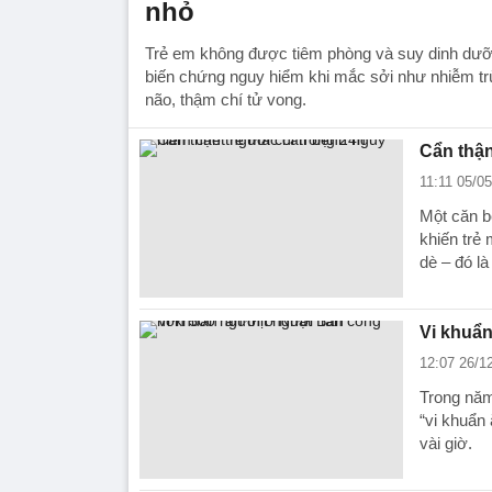
nhỏ
Trẻ em không được tiêm phòng và suy dinh dư
biến chứng nguy hiểm khi mắc sởi như nhiễm trù
não, thậm chí tử vong.
Cẩn thận
11:11 05/0
Một căn b
khiến trẻ
dè – đó l
Vi khuẩn
12:07 26/1
Trong năm
“vi khuẩn 
vài giờ.