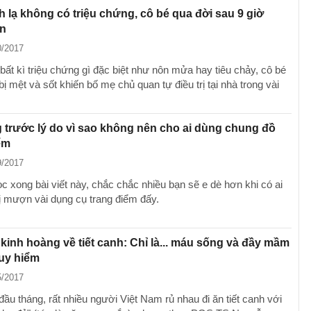
 lạ không có triệu chứng, cô bé qua đời sau 9 giờ
ện
0/2017
bất kì triệu chứng gì đặc biệt như nôn mửa hay tiêu chảy, cô bé
bị mệt và sốt khiến bố mẹ chủ quan tự điều trị tại nhà trong vài
 trước lý do vì sao không nên cho ai dùng chung đồ
ểm
9/2017
c xong bài viết này, chắc chắc nhiều bạn sẽ e dè hơn khi có ai
ị mượn vài dụng cụ trang điểm đấy.
kinh hoàng về tiết canh: Chỉ là... máu sống và đầy mầm
uy hiểm
5/2017
ầu tháng, rất nhiều người Việt Nam rủ nhau đi ăn tiết canh với