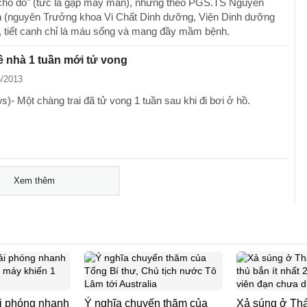
cho đỏ" (tức là gặp may mắn), nhưng theo PGS.TS Nguyễn
 (nguyên Trưởng khoa Vi Chất Dinh dưỡng, Viện Dinh dưỡng
, tiết canh chỉ là máu sống và mang đầy mầm bệnh.
về nhà 1 tuần mới tử vong
5/2013
)- Một chàng trai đã tử vong 1 tuần sau khi đi bơi ở hồ.
Xem thêm
ải phóng nhanh
Ý nghĩa chuyến thăm của
Xả súng ở Thá