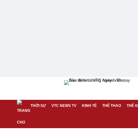
THỜI SỰ
VTC NEWS TV
KINH TẾ
THỂ THAO
THẾ G