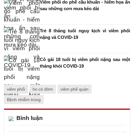
Viêm phổi do phế cầu khuẩn - hiểm họa ẩn
sau những cơn mưa kéo dài
Trẻ 8 tháng tuổi nguy kịch vì viêm phổi
nặng và COVID-19
Cô gái 18 tuổi bị viêm phổi nặng sau một
tháng khỏi COVID-19
viêm phổi
ho có đờm
viêm phế quản
Bệnh nhiễm trùng
Bình luận