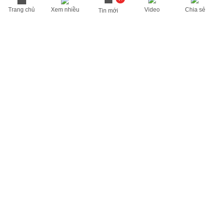
Trang chủ
Xem nhiều
Video
Chia sẻ
Tin mới
THÔNG TIN HỮU ÍCH
Cập nhật nhanh các thông tin được quan tâm mỗi ngày
Lịch âm hôm nay
Dự báo thời tiết hôm nay