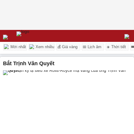
Mới nhất
Xem nhiều
💰 Giá vàng
📅 Lịch âm
☀️ Thời tiết

bắt Trịnh Văn Quyết