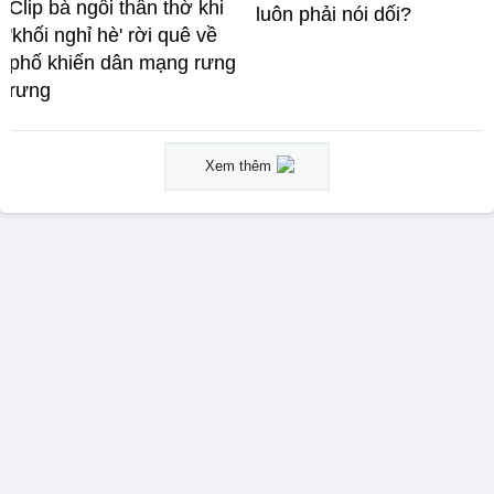
Clip bà ngồi thẫn thờ khi
luôn phải nói dối?
'khối nghỉ hè' rời quê về
phố khiến dân mạng rưng
rưng
Xem thêm