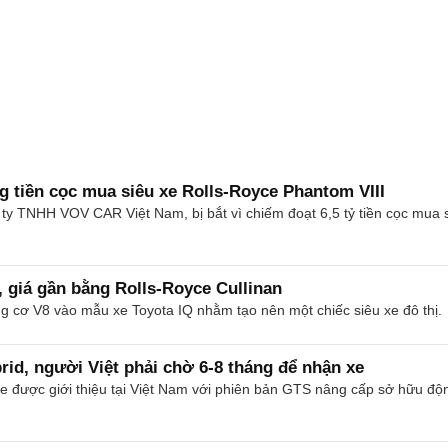
g tiền cọc mua siêu xe Rolls-Royce Phantom VIII
 TNHH VOV CAR Việt Nam, bị bắt vì chiếm đoạt 6,5 tỷ tiền cọc mua si
, giá gần bằng Rolls-Royce Cullinan
ng cơ V8 vào mẫu xe Toyota IQ nhằm tạo nên một chiếc siêu xe đô thị.
id, người Việt phải chờ 6-8 tháng để nhận xe
 được giới thiệu tại Việt Nam với phiên bản GTS nâng cấp sở hữu độn