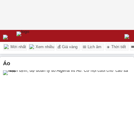
Mới nhất
Xem nhiều
💰 Giá vàng
📅 Lịch âm
☀️ Thời tiết

Áo