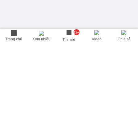
19+
Trang chủ
Xem nhiều
Video
Chia sẻ
Tin mới
THÔNG TIN HỮU ÍCH
Cập nhật nhanh các thông tin được quan tâm mỗi ngày