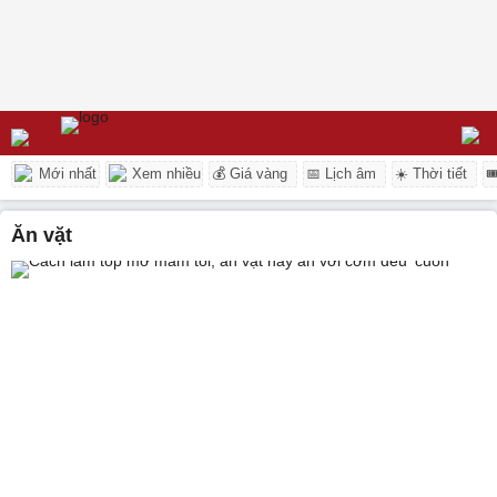
Mới nhất
Xem nhiều
💰 Giá vàng
📅 Lịch âm
☀️ Thời tiết

ăn vặt