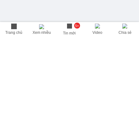
5+
Trang chủ
Xem nhiều
Video
Chia sẻ
Tin mới
THÔNG TIN HỮU ÍCH
Cập nhật nhanh các thông tin được quan tâm mỗi ngày