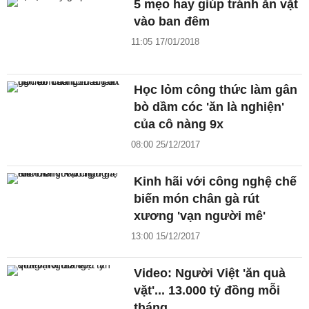
5 mẹo hay giúp tránh ăn vặt
vào ban đêm
11:05 17/01/2018
Học lỏm công thức làm gân
bò dầm cóc 'ăn là nghiện'
của cô nàng 9x
08:00 25/12/2017
Kinh hãi với công nghệ chế
biến món chân gà rút
xương 'vạn người mê'
13:00 15/12/2017
Video: Người Việt 'ăn quà
vặt'... 13.000 tỷ đồng mỗi
tháng