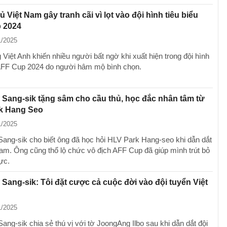
ủ Việt Nam gây tranh cãi vì lọt vào đội hình tiêu biểu
 2024
1/2025
Việt Anh khiến nhiều người bất ngờ khi xuất hiện trong đội hình
 AFF Cup 2024 do người hâm mộ bình chọn.
Sang-sik tặng sâm cho cầu thủ, học đắc nhân tâm từ
rk Hang Seo
1/2025
ang-sik cho biết ông đã học hỏi HLV Park Hang-seo khi dẫn dắt
am. Ông cũng thổ lộ chức vô địch AFF Cup đã giúp mình trút bỏ
ực.
Sang-sik: Tôi đặt cược cả cuộc đời vào đội tuyển Việt
1/2025
ang-sik chia sẻ thú vị với tờ JoongAng Ilbo sau khi dẫn dắt đội