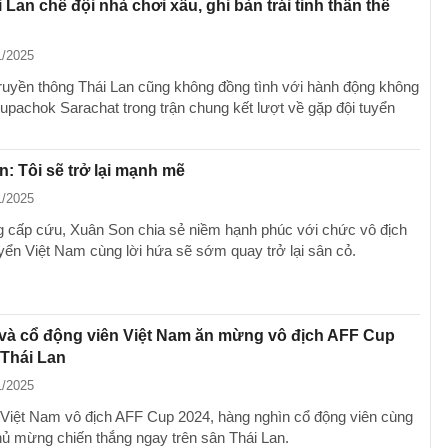
 Lan chê đội nhà chơi xấu, ghi bàn trái tinh thần thể
1/2025
ruyền thông Thái Lan cũng không đồng tình với hành động không
upachok Sarachat trong trận chung kết lượt về gặp đội tuyển
: Tôi sẽ trở lại mạnh mẽ
1/2025
 cấp cứu, Xuân Son chia sẻ niềm hạnh phúc với chức vô địch
uyển Việt Nam cùng lời hứa sẽ sớm quay trở lại sân cỏ.
và cổ động viên Việt Nam ăn mừng vô địch AFF Cup
 Thái Lan
1/2025
 Việt Nam vô địch AFF Cup 2024, hàng nghìn cổ động viên cùng
hủ mừng chiến thắng ngay trên sân Thái Lan.