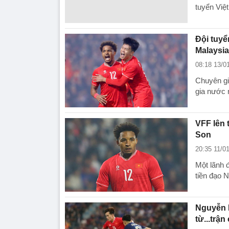
tuyển Việ
Đội tuy
Malaysi
08:18 13/0
Chuyên gi
gia nước 
VFF lên 
Son
20:35 11/0
Một lãnh 
tiền đạo 
Nguyễn H
từ...trận