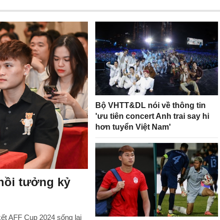
Bộ VHTT&DL nói về thông tin
'ưu tiên concert Anh trai say hi
hơn tuyển Việt Nam'
hồi tưởng kỷ
kết AFF Cup 2024 sống lại