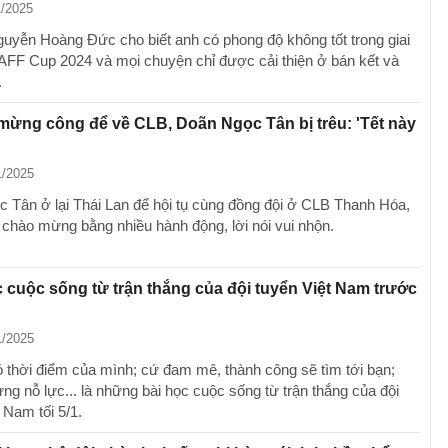
1/2025
guyễn Hoàng Đức cho biết anh có phong độ không tốt trong giai
AFF Cup 2024 và mọi chuyện chỉ được cải thiện ở bán kết và
.
 mừng công để về CLB, Doãn Ngọc Tân bị trêu: 'Tết này
1/2025
 Tân ở lại Thái Lan để hội tụ cùng đồng đội ở CLB Thanh Hóa,
chào mừng bằng nhiều hành động, lời nói vui nhộn.
c cuộc sống từ trận thắng của đội tuyển Việt Nam trước
1/2025
ó thời điểm của mình; cứ đam mê, thành công sẽ tìm tới bạn;
ng nỗ lực... là những bài học cuộc sống từ trận thắng của đội
 Nam tối 5/1.