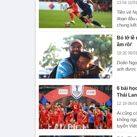
13:54 11/0
Tiền vệ N
đoạn đầu 
chung kết
Bỏ lỡ lễ
ấm rồi'
19:26 06/0
Doãn Ngọc
anh được 
6 bài họ
Thái Lan
12:19 06/0
Ai cũng c
không ngừ
tuyển Việt