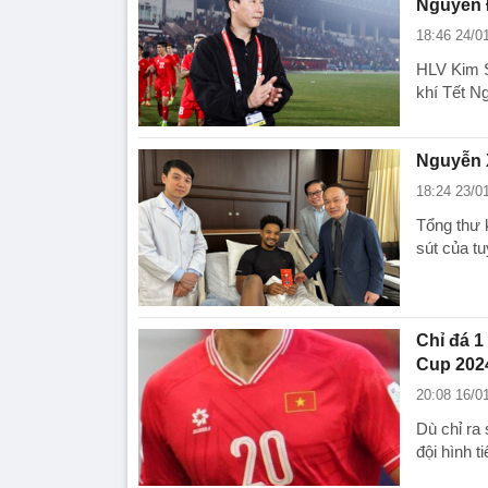
Nguyên
18:46 24/0
HLV Kim S
khí Tết N
Nguyễn X
18:24 23/0
Tổng thư 
sút của t
Chỉ đá 1
Cup 202
20:08 16/0
Dù chỉ ra 
đội hình t