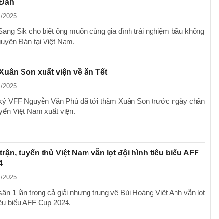
 Đán
1/2025
ang Sik cho biết ông muốn cùng gia đình trải nghiệm bầu không
guyên Đán tại Việt Nam.
uân Son xuất viện về ăn Tết
1/2025
ký VFF Nguyễn Văn Phú đã tới thăm Xuân Son trước ngày chân
uyển Việt Nam xuất viện.
 trận, tuyển thủ Việt Nam vẫn lọt đội hình tiêu biểu AFF
4
1/2025
sân 1 lần trong cả giải nhưng trung vệ Bùi Hoàng Việt Anh vẫn lọt
iêu biểu AFF Cup 2024.