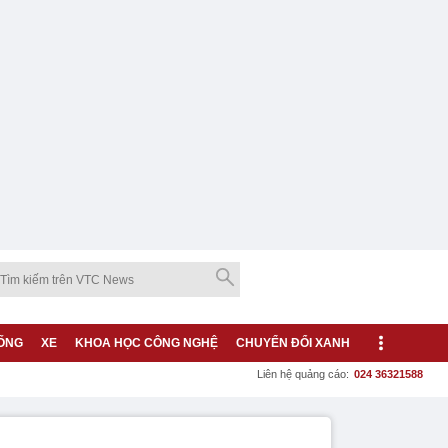
ỐNG
XE
KHOA HỌC CÔNG NGHỆ
CHUYỂN ĐỔI XANH
Liên hệ quảng cáo:
024 36321588