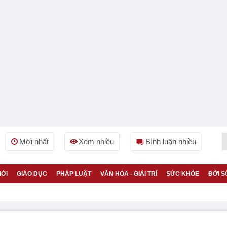
Mới nhất
Xem nhiều
Bình luận nhiều
IỚI
GIÁO DỤC
PHÁP LUẬT
VĂN HÓA - GIẢI TRÍ
SỨC KHỎE
ĐỜI S