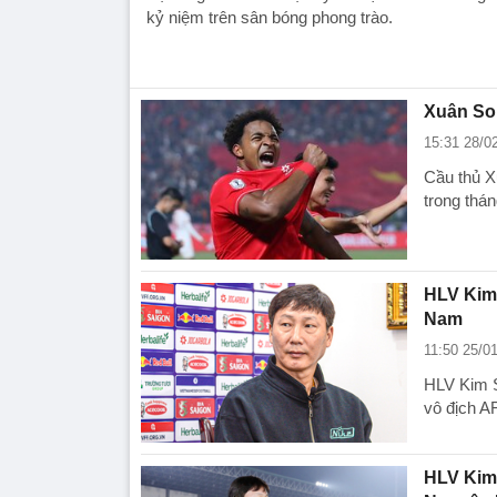
kỷ niệm trên sân bóng phong trào.
Xuân Son
15:31 28/0
Cầu thủ X
trong thán
HLV Kim 
Nam
11:50 25/0
HLV Kim S
vô địch A
HLV Kim 