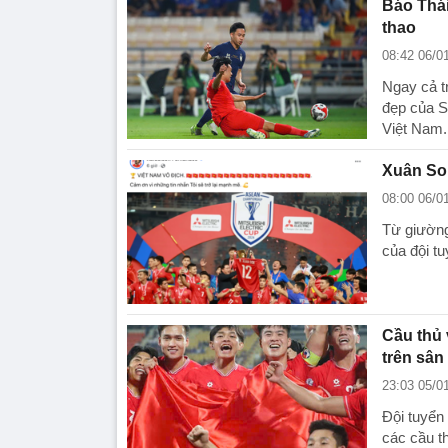
Báo Thái
thao
08:42 06/0
Ngay cả t
đẹp của S
Việt Nam.
Xuân Son
08:00 06/0
Từ giường
của đội t
Cầu thủ 
trên sân
23:03 05/0
Đội tuyển
các cầu t