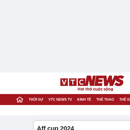
THỜI SỰ
VTC NEWS TV
KINH TẾ
THỂ THAO
THẾ G
Aff cup 2024