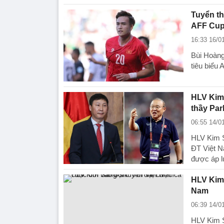
Tuyển th
AFF Cup
16:33 16/0
Bùi Hoàng 
tiêu biểu
HLV Kim 
thầy Pa
06:55 14/0
HLV Kim S
ĐT Việt N
được áp l
HLV Kim 
Nam
06:39 14/0
HLV Kim S