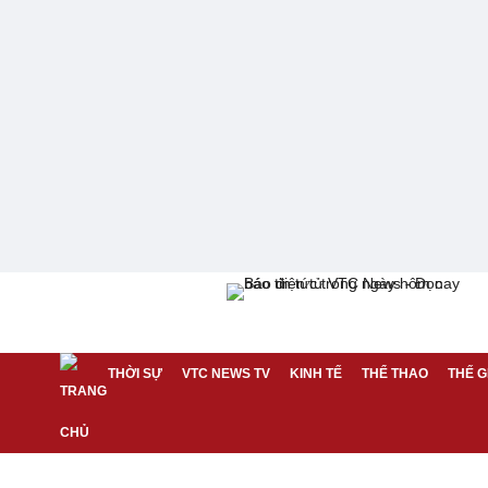
THỜI SỰ
VTC NEWS TV
KINH TẾ
THỂ THAO
THẾ G