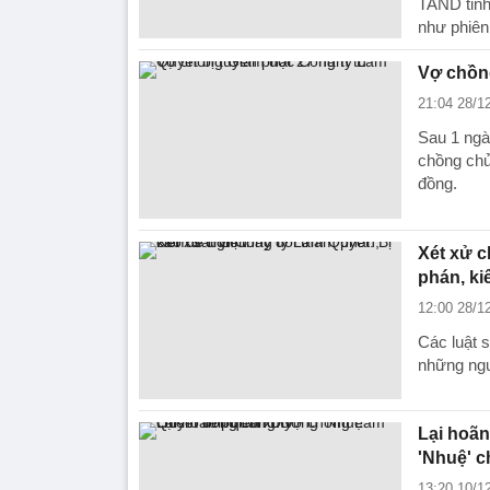
TAND tỉnh
như phiên
Vợ chồng
21:04 28/1
Sau 1 ngà
chồng chủ
đồng.
Xét xử c
phán, ki
12:00 28/1
Các luật s
những ngư
Lại hoã
'Nhuệ' c
13:20 10/1