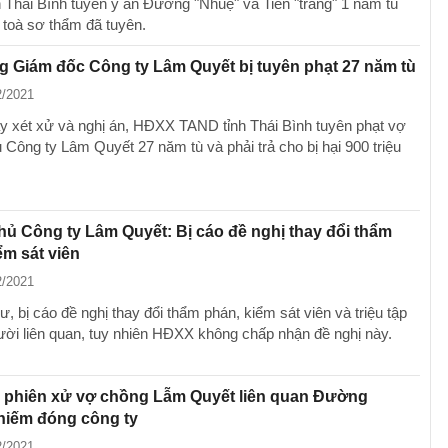
 Thái Bình tuyên y án Đường "Nhuệ" và Tiến "trắng" 1 năm tù
 toà sơ thẩm đã tuyên.
 Giám đốc Công ty Lâm Quyết bị tuyên phạt 27 năm tù
2/2021
y xét xử và nghị án, HĐXX TAND tỉnh Thái Bình tuyên phạt vợ
 Công ty Lâm Quyết 27 năm tù và phải trả cho bị hại 900 triệu
hủ Công ty Lâm Quyết: Bị cáo đề nghị thay đổi thẩm
ểm sát viên
2/2021
ư, bị cáo đề nghị thay đổi thẩm phán, kiểm sát viên và triệu tập
ời liên quan, tuy nhiên HĐXX không chấp nhận đề nghị này.
n phiên xử vợ chồng Lẫm Quyết liên quan Đường
hiếm đóng công ty
2/2021