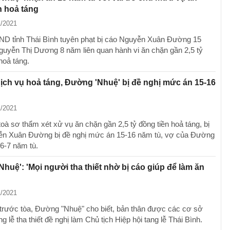
n hoả táng
1/2021
 tỉnh Thái Bình tuyên phạt bị cáo Nguyễn Xuân Đường 15
guyễn Thị Dương 8 năm liên quan hành vi ăn chặn gần 2,5 tỷ
hoả táng.
ịch vụ hoả táng, Đường 'Nhuệ' bị đề nghị mức án 15-16
1/2021
toà sơ thẩm xét xử vụ ăn chặn gần 2,5 tỷ đồng tiền hoả táng, bị
n Xuân Đường bị đề nghị mức án 15-16 năm tù, vợ của Đường
 6-7 năm tù.
huệ': 'Mọi người tha thiết nhờ bị cáo giúp để làm ăn
1/2021
 trước tòa, Đường "Nhuệ" cho biết, bản thân được các cơ sở
ng lễ tha thiết đề nghị làm Chủ tịch Hiệp hội tang lễ Thái Bình.