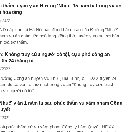
 thẩm tuyên y án Đường 'Nhuệ' 15 năm tù trong vụ ăn
n hỏa táng
5/2022
D cấp cao tại Hà Nội bác đơn kháng cáo của Đường "Nhuệ"
hạm vụ ăn chặn tiền hoả táng, đồng thời tuyên y án so với bản
ên toà sơ thẩm.
h: Không truy cứu người có tội, cựu phó công an
ận 24 tháng tù
5/2022
rưởng Công an huyện Vũ Thư (Thái Bình) bị HĐXX tuyên 24
iam do có vai trò thứ nhất trong vụ án "Không truy cứu trách
h sự người có tội".
Nhuệ' y án 1 năm tù sau phúc thẩm vụ xâm phạm Công
Quyết
2/2021
 toà phúc thẩm xử vụ xâm phạm Công ty Lâm Quyết, HĐXX