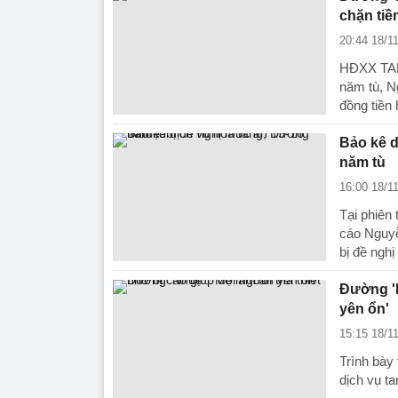
chặn tiề
20:44 18/1
HĐXX TAND
năm tù, N
đồng tiền 
Bảo kê d
năm tù
16:00 18/1
Tại phiên 
cáo Nguyễ
bị đề nghị
Đường 'N
yên ổn'
15:15 18/1
Trình bày
dịch vụ ta