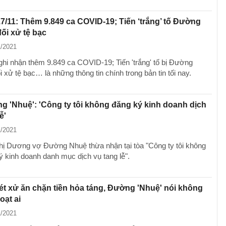
17/11: Thêm 9.849 ca COVID-19; Tiến ‘trắng’ tố Đường
ối xử tệ bạc
1/2021
hi nhận thêm 9.849 ca COVID-19; Tiến 'trắng' tố bị Đường
xử tệ bạc… là những thông tin chính trong bản tin tối nay.
 'Nhuệ': 'Công ty tôi không đăng ký kinh doanh dịch
ễ'
1/2021
ị Dương vợ Đường Nhuệ thừa nhận tại tòa "Công ty tôi không
ý kinh doanh danh mục dịch vụ tang lễ".
ét xử ăn chặn tiền hỏa táng, Đường 'Nhuệ' nói không
ạt ai
1/2021