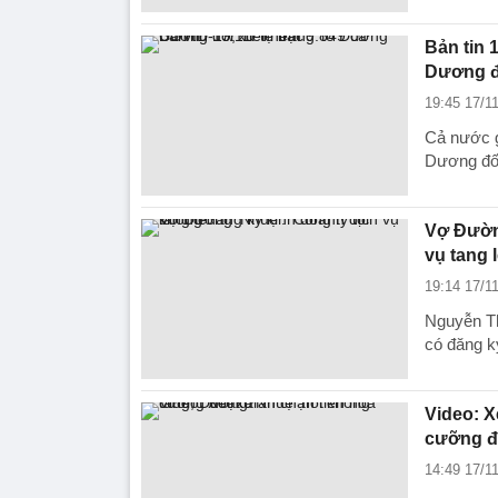
Bản tin 
Dương đ
19:45 17/1
Cả nước g
Dương đối 
Vợ Đường
vụ tang l
19:14 17/1
Nguyễn Th
có đăng k
Video: X
cưỡng đo
14:49 17/1