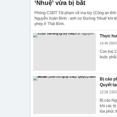
‘Nhuệ’ vừa bị bắt
Phòng CSĐT Tội phạm về ma túy (Công an tỉnh T
Nguyễn Xuân Bình - anh vợ Đường ‘Nhuệ’ khi tê
phép ở Thái Bình.
Thực hư 
14:46 29/0
Con trai 
buộc phải
Bị cáo p
Quyết t
12:26 13/0
Bị cáo Ng
khi các b
tòa phúc 