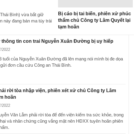
Bị cáo bị tai biến, phiên xử phúc
hái Bình) vừa bắt giữ
thẩm chủ Công ty Lâm Quyết lại
n này đang bán ma túy trái
tạm hoãn
thông tin con trai Nguyễn Xuân Đường bị uy hiếp
7/2022
13 tuổi của Nguyễn Xuân Đường đã lên mạng nói mình bị đe dọa
 gửi đơn cầu cứu Công an Thái Bình.
hải rời tòa nhập viện, phiên xét xử chủ Công ty Lâm
ạm hoãn
7/2022
uyễn Văn Lẫm phải rời tòa để đến viện kiểm tra sức khỏe, trong
ị hại và nhân chứng cũng vắng mặt nên HĐXX tuyên hoãn phiên
thẩm.