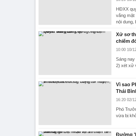
HĐXX quyế
vắng mặt 
nội dung, 
Xử sơ t
chiếm đ
10:00 10/1
Sáng nay 
2) xét xử
Vì sao P
Thái Bìn
16:20 02/1
Phó Trưởn
vừa bị khở
Đường 'N