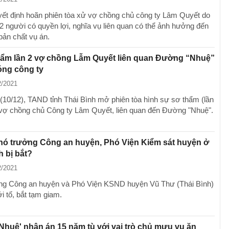
t định hoãn phiên tòa xử vợ chồng chủ công ty Lâm Quyết do
2 người có quyền lợi, nghĩa vụ liên quan có thể ảnh hưởng đến
bản chất vụ án.
hẩm lần 2 vợ chồng Lẫm Quyết liên quan Đường “Nhuệ”
óng công ty
2/2021
(10/12), TAND tỉnh Thái Bình mở phiên tòa hình sự sơ thẩm (lần
 vợ chồng chủ Công ty Lâm Quyết, liên quan đến Đường "Nhuệ".
hó trưởng Công an huyện, Phó Viện Kiểm sát huyện ở
h bị bắt?
2/2021
g Công an huyện và Phó Viện KSND huyện Vũ Thư (Thái Bình)
i tố, bắt tạm giam.
huệ' nhận án 15 năm tù với vai trò chủ mưu vụ ăn