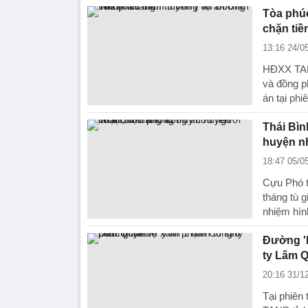
Tòa phúc
chặn tiề
13:16 24/0
HĐXX TAN
và đồng p
án tại phi
Thái Bìn
huyện nh
18:47 05/0
Cựu Phó t
tháng tù g
nhiệm hìn
Đường '
ty Lâm 
20:16 31/1
Tại phiên