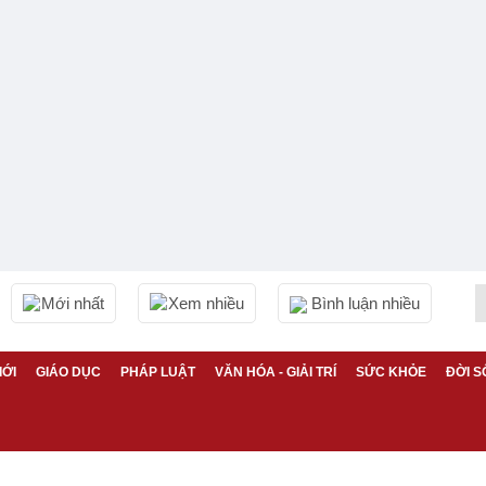
Mới nhất
Xem nhiều
Bình luận nhiều
IỚI
GIÁO DỤC
PHÁP LUẬT
VĂN HÓA - GIẢI TRÍ
SỨC KHỎE
ĐỜI S