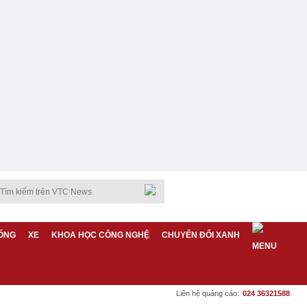
ỐNG
XE
KHOA HỌC CÔNG NGHỆ
CHUYỂN ĐỔI XANH
Liên hệ quảng cáo:
024 36321588