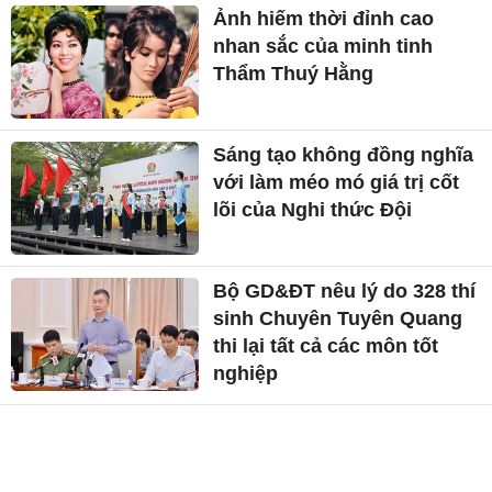
Ảnh hiếm thời đỉnh cao
nhan sắc của minh tinh
Thẩm Thuý Hằng
Sáng tạo không đồng nghĩa
với làm méo mó giá trị cốt
lõi của Nghi thức Đội
Bộ GD&ĐT nêu lý do 328 thí
sinh Chuyên Tuyên Quang
thi lại tất cả các môn tốt
nghiệp