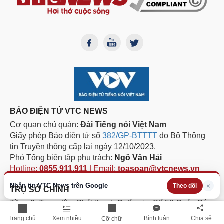
BÁO ĐIỆN TỬ VTC NEWS
Cơ quan chủ quản:
Đài Tiếng nói Việt Nam
Giấy phép Báo điện tử số
382/GP-BTTTT
do Bộ Thông
tin Truyền thông cấp lại ngày 12/10/2023.
Phó Tổng biên tập phụ trách:
Ngô Văn Hải
Hotline:
0855.911.911
| Email:
toasoan@vtcnews.vn
Nhận tin VTC News trên Google
×
Theo dõi
TRỤ SỞ CHÍNH
Tầng 9, Trung tâm Phát thanh Quốc gia, Số 58 Quán Sứ,
phường Cửa Nam, thành phố Hà Nội
Trang chủ
Xem nhiều
Bình luận
Chia sẻ
Cỡ chữ