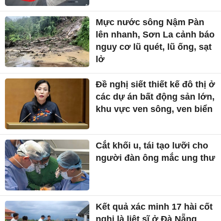
Mực nước sông Nậm Pàn
lên nhanh, Sơn La cảnh báo
nguy cơ lũ quét, lũ ống, sạt
lở
Đề nghị siết thiết kế đô thị ở
các dự án bất động sản lớn,
khu vực ven sông, ven biển
Cắt khối u, tái tạo lưỡi cho
người đàn ông mắc ung thư
Kết quả xác minh 17 hài cốt
nghi là liệt sĩ ở Đà Nẵng