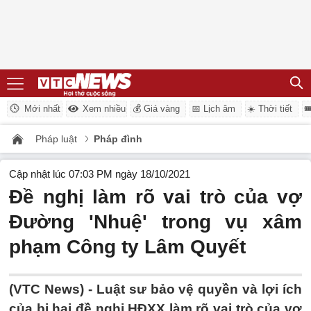
Mới nhất
Xem nhiều
💰 Giá vàng
📅 Lịch âm
☀️ Thời tiết

Pháp luật
Pháp đình
Cập nhật lúc 07:03 PM ngày 18/10/2021
Đề nghị làm rõ vai trò của vợ
Đường 'Nhuệ' trong vụ xâm
phạm Công ty Lâm Quyết
(VTC News) -
Luật sư bảo vệ quyền và lợi ích
của bị hại đề nghị HĐXX làm rõ vai trò của vợ