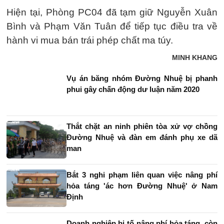
Hiện tại, Phòng PC04 đã tạm giữ Nguyễn Xuân
Bình và Phạm Văn Tuân để tiếp tục điều tra về
hành vi mua bán trái phép chất ma túy.
MINH KHANG
Vụ án băng nhóm Đường Nhuệ bị phanh
phui gây chấn động dư luận năm 2020
Thắt chặt an ninh phiên tòa xử vợ chồng
Đường Nhuệ và đàn em đánh phụ xe dã
man
Bắt 3 nghi phạm liên quan việc nâng phí
hỏa táng 'ác hơn Đường Nhuệ' ở Nam
Định
Doanh nghiệp bị tố nâng phí hỏa táng, còn