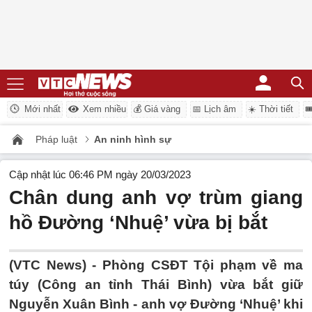
Mới nhất
Xem nhiều
💰 Giá vàng
📅 Lịch âm
☀️ Thời tiết

Pháp luật
An ninh hình sự
Cập nhật lúc 06:46 PM ngày 20/03/2023
Chân dung anh vợ trùm giang
hồ Đường ‘Nhuệ’ vừa bị bắt
(VTC News) -
Phòng CSĐT Tội phạm về ma
túy (Công an tỉnh Thái Bình) vừa bắt giữ
Nguyễn Xuân Bình - anh vợ Đường ‘Nhuệ’ khi