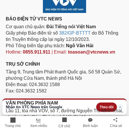
BÁO ĐIỆN TỬ VTC NEWS
Cơ quan chủ quản:
Đài Tiếng nói Việt Nam
Giấy phép Báo điện tử số
382/GP-BTTTT
do Bộ Thông
tin Truyền thông cấp lại ngày 12/10/2023.
Phó Tổng biên tập phụ trách:
Ngô Văn Hải
Hotline:
0855.911.911
| Email:
toasoan@vtcnews.vn
TRỤ SỞ CHÍNH
Tầng 9, Trung tâm Phát thanh Quốc gia, Số 58 Quán Sứ,
phường Cửa Nam, thành phố Hà Nội
Điện thoại: 024.3632 1588
Fax: 024.3632 1582
VĂN PHÒNG PHÍA NAM
Nhận tin VTC News trên Google
×
Theo dõi
Lầu 11, tòa nhà VOV, số 7, đường Nguyễn Thị Minh Khai,
phường Sài Gòn, Thành phố Hồ Chí Minh.
Điện thoại: 028.3811 1705
Trang chủ
Xem nhiều
Bình luận
Chia sẻ
Cỡ chữ