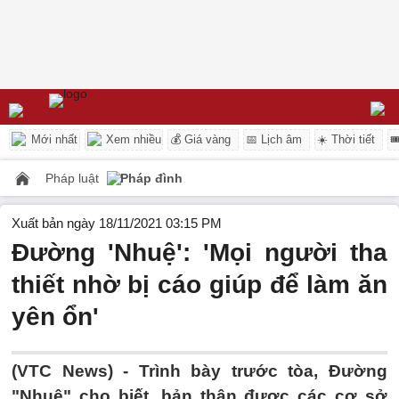
Mới nhất
Xem nhiều
💰 Giá vàng
📅 Lịch âm
☀️ Thời tiết

Pháp luật
Pháp đình
Xuất bản ngày 18/11/2021 03:15 PM
Đường 'Nhuệ': 'Mọi người tha
thiết nhờ bị cáo giúp để làm ăn
yên ổn'
(VTC News) -
Trình bày trước tòa, Đường
"Nhuệ" cho biết, bản thân được các cơ sở