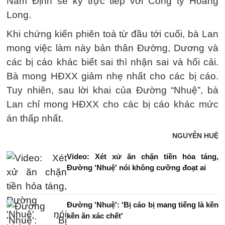
Nam Định sẽ ký trực tiếp với Công ty Hoàng
Long.
Khi chứng kiến phiên toà từ đầu tới cuối, bà Lan
mong việc làm này bản thân Đường, Dương và
các bị cáo khác biết sai thì nhận sai và hối cải.
Bà mong HĐXX giảm nhẹ nhất cho các bị cáo.
Tuy nhiên, sau lời khai của Đường “Nhuệ”, bà
Lan chỉ mong HĐXX cho các bị cáo khác mức
án thấp nhất.
NGUYỄN HUỆ
Video: Xét xử ăn chặn tiền hỏa táng,
Đường 'Nhuệ' nói không cưỡng đoạt ai
Đường 'Nhuệ': 'Bị cáo bị mang tiếng là kền
kền ăn xác chết'