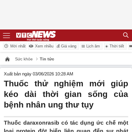
Mới nhất
Xem nhiều
💰 Giá vàng
📅 Lịch âm
☀️ Thời tiết

Sức khỏe
Tin tức
Xuất bản ngày 03/06/2026 10:28 AM
Thuốc thử nghiệm mới giúp
kéo dài thời gian sống của
bệnh nhân ung thư tụy
Thuốc daraxonrasib có tác dụng ức chế một
loại protein đột biến liên quan đến sự phát