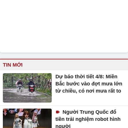
TIN MỚI
Dự báo thời tiết 4/8: Miền
Bắc bước vào đợt mưa lớn
từ chiều, có nơi mưa rất to
Người Trung Quốc đổ
tiền trải nghiệm robot hình
người