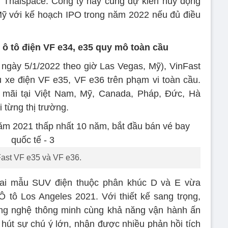
n Thaispace. Công ty này cũng dự kiến huy động
Mỹ với kế hoạch IPO trong năm 2022 nếu đủ điều
 ô tô điện VF e34, e35 quy mô toàn cầu
ngày 5/1/2022 theo giờ Las Vegas, Mỹ), VinFast
 xe điện VF e35, VF e36 trên phạm vi toàn cầu.
 mãi tại Việt Nam, Mỹ, Canada, Pháp, Đức, Hà
 từng thị trường.
ast VF e35 và VF e36.
hai mẫu SUV điện thuộc phân khúc D và E vừa
 Ô tô Los Angeles 2021. Với thiết kế sang trọng,
công nghệ thông minh cùng khả năng vận hành ấn
hút sự chú ý lớn, nhận được nhiều phản hồi tích