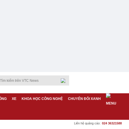
ỐNG
XE
KHOA HỌC CÔNG NGHỆ
CHUYỂN ĐỔI XANH
Liên hệ quảng cáo:
024 36321588