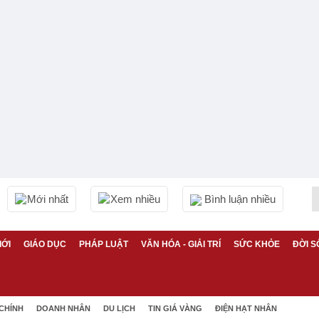
Mới nhất
Xem nhiều
Bình luận nhiều
IỚI
GIÁO DỤC
PHÁP LUẬT
VĂN HÓA - GIẢI TRÍ
SỨC KHỎE
ĐỜI S
 CHÍNH
DOANH NHÂN
DU LỊCH
TIN GIÁ VÀNG
ĐIỆN HẠT NHÂN