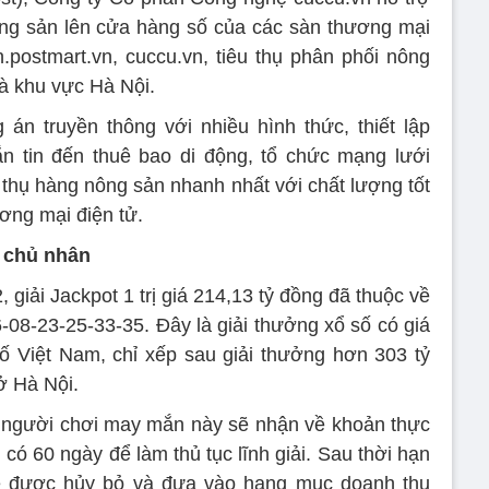
ông sản lên cửa hàng số của các sàn thương mại
n.postmart.vn, cuccu.vn, tiêu thụ phân phối nông
 là khu vực Hà Nội.
n truyền thông với nhiều hình thức, thiết lập
n tin đến thuê bao di động, tổ chức mạng lưới
 thụ hàng nông sản nhanh nhất với chất lượng tốt
ơng mại điện tử.
́ chủ nhân
2, giải Jackpot 1 trị giá 214,13 tỷ đồng đã thuộc về
08-23-25-33-35. Đây là giải thưởng xổ số có giá
 số Việt Nam, chỉ xếp sau giải thưởng hơn 303 tỷ
ở Hà Nội.
, người chơi may mắn này sẽ nhận về khoản thực
có 60 ngày để làm thủ tục lĩnh giải. Sau thời hạn
sẽ được hủy bỏ và đưa vào hạng mục doanh thu