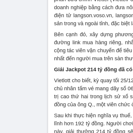
doanh nghiệp bằng cách đưa n
điện tử langson.voso.vn, langso
sản trong và ngoài tỉnh, đặc biệt
Bên cạnh đó, xây dựng phương á
đường link mua hàng riêng, nhắ
cộng tác viên vận chuyển để tiêu
nhất đến người mua trên sàn thư
Giải Jackpot 214 tỷ đồng đã co
Vietlott cho biết, kỳ quay tối 25/1
chủ nhân tấm vé mang dãy số 06-
trị cao thứ hai trong lịch sử xổ
đồng của ông Q., một viên chức 
Sau khi thực hiện nghĩa vụ thuế
lĩnh hơn 192 tỷ đồng. Người chơi 
này, giải thưởng 214 tỷ đồng 