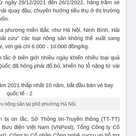
từ ngày 29/12/2021 đến 26/1/2022, hàng trăm xe
ải quay đầu, chuyển hướng tiêu thụ ở thị trường
vốn.
địa phương miền Bắc như Hà Nội, Ninh Bình, Hải
̉i cứu” các loại nông sản không thể xuất sang
i, với giá chỉ 6.000 - 10.000 đồng/kg.
ùn tắc ở biên giới nhiều ngày khiến nhiều loại quả
c đã hỏng phải đổ bỏ, khiến họ lỗ nặng từ vài
ứu nông sản tại phố phường Hà Nội.
̉n bị ùn tắc, Sở Thông tin-Truyền thông (TT-TT)
 Bưu điện Việt Nam (VNPost), Tổng Công ty Cổ
Post), Công ty Cổ phần Công nghệ cuccu.vn hỗ trợ