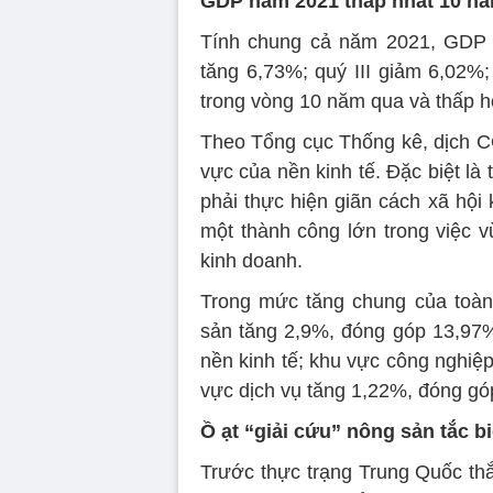
GDP năm 2021 thấp nhất 10 n
Tính chung cả năm 2021, GDP V
tăng 6,73%; quý III giảm 6,02%;
trong vòng 10 năm qua và thấp 
Theo Tổng cục Thống kê, dịch CO
vực của nền kinh tế. Đặc biệt là 
phải thực hiện giãn cách xã hội k
một thành công lớn trong việc v
kinh doanh.
Trong mức tăng chung của toàn 
sản tăng 2,9%, đóng góp 13,97% 
nền kinh tế; khu vực công nghiệ
vực dịch vụ tăng 1,22%, đóng g
Ồ ạt “giải cứu” nông sản tắc b
Trước thực trạng Trung Quốc thắ