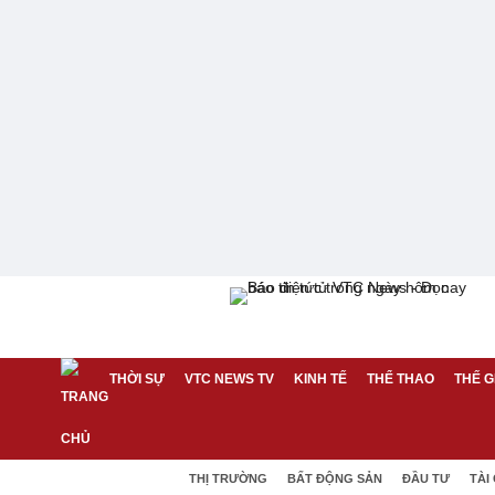
THỜI SỰ
VTC NEWS TV
KINH TẾ
THỂ THAO
THẾ G
THỊ TRƯỜNG
BẤT ĐỘNG SẢN
ĐẦU TƯ
TÀI