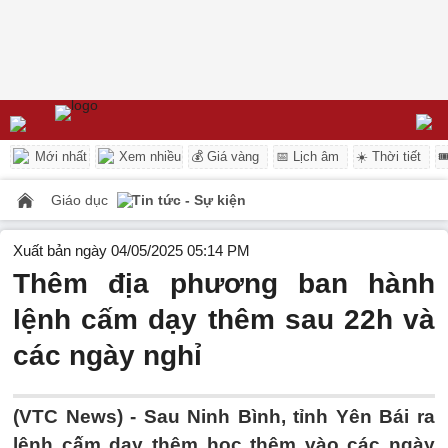
Mới nhất
Xem nhiều
💰 Giá vàng
📅 Lịch âm
☀️ Thời tiết

Giáo dục
Tin tức - Sự kiện
Xuất bản ngày 04/05/2025 05:14 PM
Thêm địa phương ban hành
lệnh cấm dạy thêm sau 22h và
các ngày nghỉ
(VTC News) -
Sau Ninh Bình, tỉnh Yên Bái ra
lệnh cấm dạy thêm học thêm vào các ngày