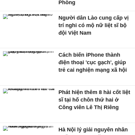
Phòng
Người dân Lào cung cấp vị
trí nghi có mộ nữ liệt sĩ bộ
đội Việt Nam
Cách biến iPhone thành
điện thoại 'cục gạch', giúp
trẻ cai nghiện mạng xã hội
Phát hiện thêm 8 hài cốt liệt
sĩ tại hố chôn thứ hai ở
Công viên Lê Thị Riêng
Hà Nội lý giải nguyên nhân