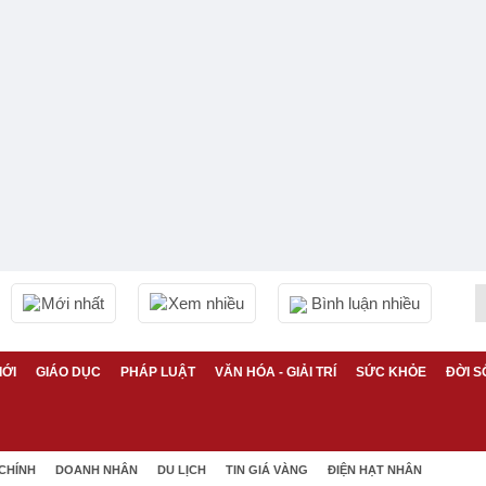
Mới nhất
Xem nhiều
Bình luận nhiều
IỚI
GIÁO DỤC
PHÁP LUẬT
VĂN HÓA - GIẢI TRÍ
SỨC KHỎE
ĐỜI S
 CHÍNH
DOANH NHÂN
DU LỊCH
TIN GIÁ VÀNG
ĐIỆN HẠT NHÂN