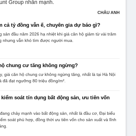
ount Group nhấn mạnh.
CHÂU ANH
m cả tỷ đồng vẫn ế, chuyên gia dự báo gì?
g sản đầu năm 2026 hạ nhiệt khi giá căn hộ giảm từ vài trăm
ng nhưng vẫn khó tìm được người mua.
 hộ chung cư tăng không ngừng?
ây, giá căn hộ chung cư không ngừng tăng, nhất là tại Hà Nội
 đã đạt ngưỡng 80 triệu đồng/m².
kiểm soát tín dụng bất động sản, ưu tiên vốn
đang chảy mạnh vào bất động sản, nhất là đầu cơ, Đại biểu
iểm soát phù hợp, đồng thời ưu tiên vốn cho sản xuất và lĩnh
tăng.