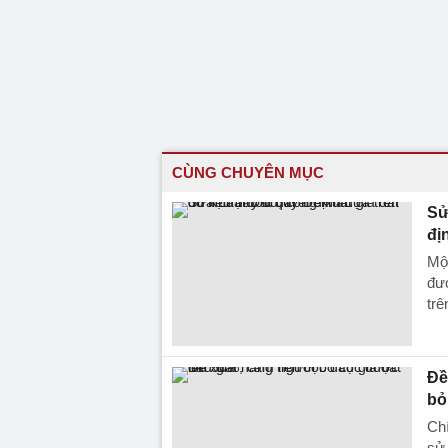
CÙNG CHUYÊN MỤC
Sử
đị
Một
đượ
trê
Đề
bỏ
Chí
sử 