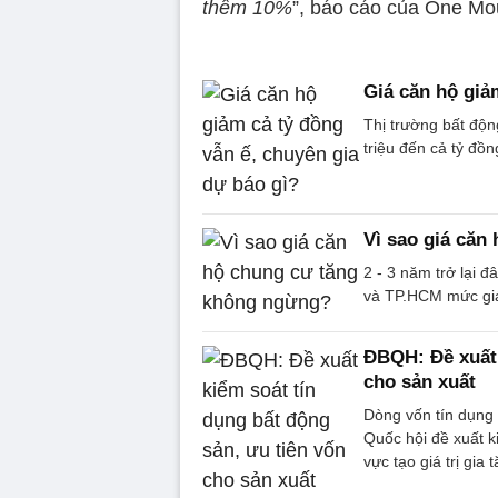
thêm 10%
”, báo cáo của One M
Giá căn hộ giả
Thị trường bất độn
triệu đến cả tỷ đồ
Vì sao giá căn
2 - 3 năm trở lại đ
và TP.HCM mức giá
ĐBQH: Đề xuất 
cho sản xuất
Dòng vốn tín dụng 
Quốc hội đề xuất k
vực tạo giá trị gia 