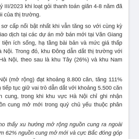
ý III/2023 khi loạt gói thanh toán giãn 4-8 năm đã
i của thị trường.
 sơ cấp nổi bật nhất khi vẫn tăng so với cùng kỳ
ao dịch tại các dự án mở bán mới tại Văn Giang
ủ tiện ích sống, hạ tầng bài bản và mức giá thấp
 Nội. Trong đó, khu Đông dẫn dắt thị trường với
 Hà Nội, theo sau là khu Tây (26%) và khu Nam
ội (mở rộng) đạt khoảng 8.800 căn, tăng 111%
iếp tục giữ vai trò dẫn dắt với khoảng 5.500 căn
cung, trong khi khu vực Hà Nội chỉ ghi nhận
ồn cung mở mới trong quý chủ yếu thuộc phân
 cho thấy xu hướng mở rộng nguồn cung ra ngoài
iếm 62% nguồn cung mở mới và cực Bắc đóng góp