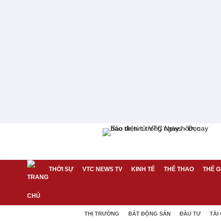
THỜI SỰ
VTC NEWS TV
KINH TẾ
THỂ THAO
THẾ G
THỊ TRƯỜNG
BẤT ĐỘNG SẢN
ĐẦU TƯ
TÀI