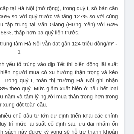
cấp tại Hà Nội (mở rộng), trong quý I, số bán căn
46% so với quý trước và tăng 127% so với cùng
ếu tập trung tại Văn Giang (Hưng Yên) với 64%
 58%, thấp hơn ba quý liền trước.
yếu tố trùng vào dịp Tết thì biến động lãi suất
khiến người mua có xu hướng thận trọng và kéo
. Trong quý I, toàn thị trường Hà Nội ghi nhận
8% theo quý. Mức giảm xuất hiện ở hầu hết loại
u năm và tâm lý người mua thận trọng hơn trong
từ xung đột toàn cầu.
nhiều chủ đầu tư lớn dự định triển khai các chính
 duy trì mức lãi suất cố định sau ưu đãi nhằm ổn
nh sách này được kỳ vọng sẽ hỗ trợ thanh khoản