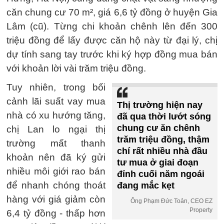
căn chung cư 70 m², giá 6,6 tỷ đồng ở huyện Gia
Lâm (cũ). Từng chi khoản chênh lên đến 300
triệu đồng để lấy được căn hộ này từ đại lý, chị
dự tính sang tay trước khi ký hợp đồng mua bán
với khoản lời vài trăm triệu đồng.
Tuy nhiên, trong bối
cảnh lãi suất vay mua
Thị trường hiện nay
nhà có xu hướng tăng,
đã qua thời lướt sóng
chung cư ăn chênh
chị Lan lo ngại thị
trăm triệu đồng, thậm
trường mất thanh
chí rất nhiều nhà đầu
khoản nên đã ký gửi
tư mua ở giai đoạn
nhiều môi giới rao bán
đỉnh cuối năm ngoái
để nhanh chóng thoát
đang mắc kẹt
hàng với giá giảm còn
Ông Phạm Đức Toản, CEO EZ
Property
6,4 tỷ đồng - thấp hơn