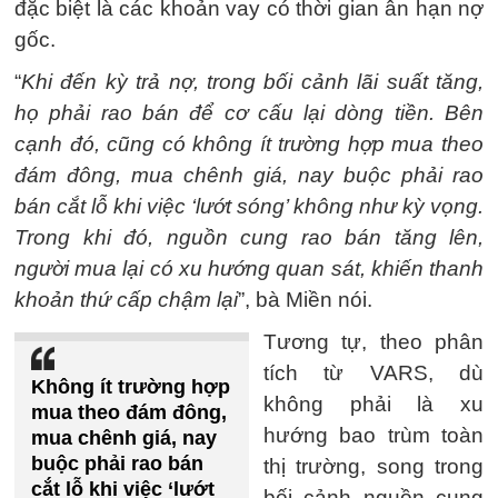
đặc biệt là các khoản vay có thời gian ân hạn nợ
gốc.
“
Khi đến kỳ trả nợ, trong bối cảnh lãi suất tăng,
họ phải rao bán để cơ cấu lại dòng tiền. Bên
cạnh đó, cũng có không ít trường hợp mua theo
đám đông, mua chênh giá, nay buộc phải rao
bán cắt lỗ khi việc ‘lướt sóng’ không như kỳ vọng.
Trong khi đó, nguồn cung rao bán tăng lên,
người mua lại có xu hướng quan sát, khiến thanh
khoản thứ cấp chậm lại
”, bà Miền nói.
Tương tự, theo phân
tích từ VARS, dù
Không ít trường hợp
không phải là xu
mua theo đám đông,
hướng bao trùm toàn
mua chênh giá, nay
buộc phải rao bán
thị trường, song trong
cắt lỗ khi việc ‘lướt
bối cảnh nguồn cung