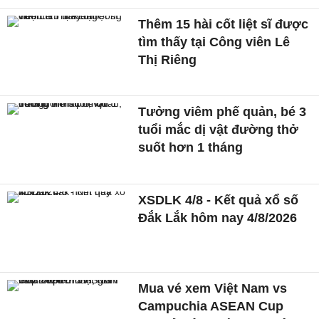
Thêm 15 hài cốt liệt sĩ được
tìm thấy tại Công viên Lê
Thị Riêng
Tưởng viêm phế quản, bé 3
tuổi mắc dị vật đường thở
suốt hơn 1 tháng
XSDLK 4/8 - Kết quả xổ số
Đắk Lắk hôm nay 4/8/2026
Mua vé xem Việt Nam vs
Campuchia ASEAN Cup