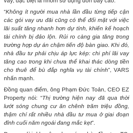
vay, đặc biệt là nhóm sử dụng đòn bẩy cao.
“
Không ít người mua nhà lần đầu từng tiếp cận
các gói vay ưu đãi cũng có thể đối mặt với việc
lãi suất tăng nhanh hơn dự tính, khiến kế hoạch
tài chính bị đảo lộn. Rủi ro càng gia tăng trong
trường hợp dự án chậm tiến độ bàn giao. Khi đó,
nhà đầu tư phải chịu áp lực kép: chi phí lãi vay
tăng cao trong khi chưa thể khai thác dòng tiền
cho thuê để bù đắp nghĩa vụ tài chính
”, VARS
nhấn mạnh.
Đồng quan điểm, ông Phạm Đức Toản, CEO EZ
Property nói: “
Thị trường hiện nay đã qua thời
lướt sóng chung cư ăn chênh trăm triệu đồng,
thậm chí rất nhiều nhà đầu tư mua ở giai đoạn
đỉnh cuối năm ngoái đang mắc kẹt
”.