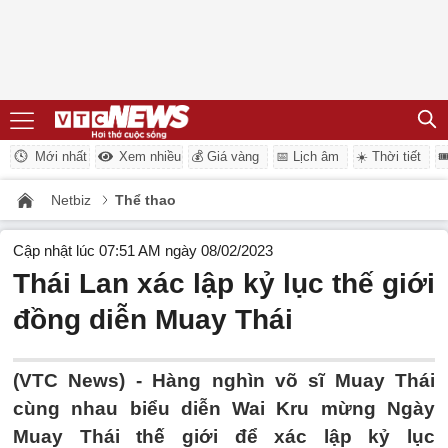
Mới nhất
Xem nhiều
💰 Giá vàng
📅 Lịch âm
☀️ Thời tiết

Netbiz
Thể thao
Cập nhật lúc 07:51 AM ngày 08/02/2023
Thái Lan xác lập kỷ lục thế giới
đồng diễn Muay Thái
(VTC News) -
Hàng nghìn võ sĩ Muay Thái
cùng nhau biểu diễn Wai Kru mừng Ngày
Muay Thái thế giới để xác lập kỷ lục