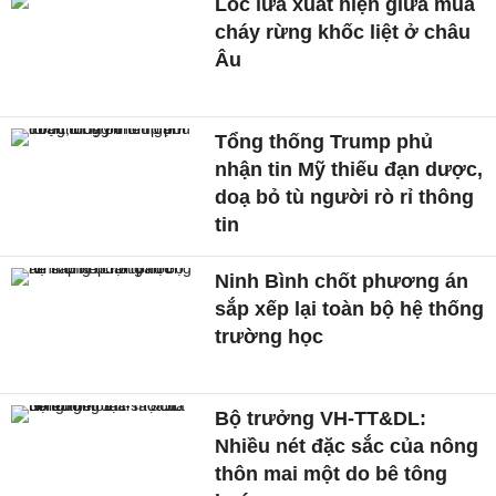
Lốc lửa xuất hiện giữa mùa
cháy rừng khốc liệt ở châu
Âu
Tổng thống Trump phủ
nhận tin Mỹ thiếu đạn dược,
doạ bỏ tù người rò rỉ thông
tin
Ninh Bình chốt phương án
sắp xếp lại toàn bộ hệ thống
trường học
Bộ trưởng VH-TT&DL:
Nhiều nét đặc sắc của nông
thôn mai một do bê tông