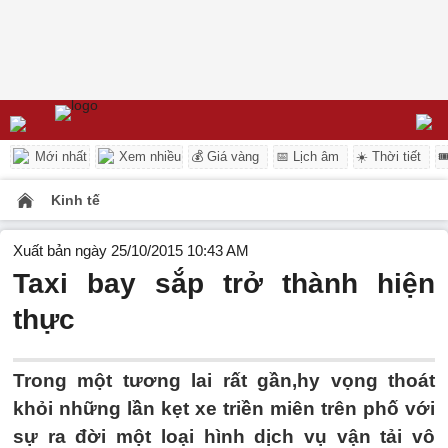
Mới nhất
Xem nhiều
💰 Giá vàng
📅 Lịch âm
☀️ Thời tiết

Kinh tế
Xuất bản ngày 25/10/2015 10:43 AM
Taxi bay sắp trở thành hiện
thực
Trong một tương lai rất gần,hy vọng thoát
khỏi những lần kẹt xe triền miên trên phố với
sự ra đời một loại hình dịch vụ vận tải vô