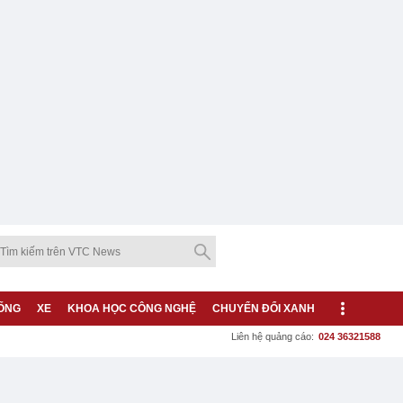
ỐNG
XE
KHOA HỌC CÔNG NGHỆ
CHUYỂN ĐỔI XANH
Liên hệ quảng cáo:
024 36321588