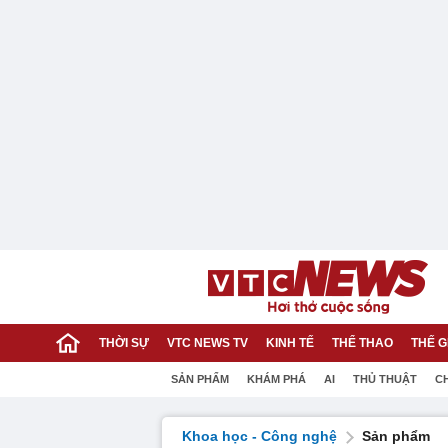
THỜI SỰ
VTC NEWS TV
KINH TẾ
THỂ THAO
THẾ G
SẢN PHẨM
KHÁM PHÁ
AI
THỦ THUẬT
C
Khoa học - Công nghệ
Sản phẩm