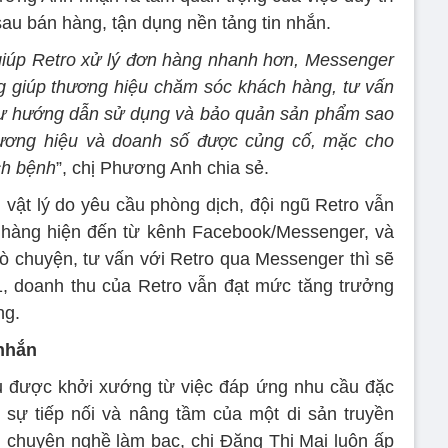
sau bán hàng, tận dụng nền tảng tin nhắn.
 giúp Retro xử lý đơn hàng nhanh hơn, Messenger
ng giúp thương hiệu chăm sóc khách hàng, tư vấn
hư hướng dẫn sử dụng và bảo quản sản phẩm sao
hương hiệu và doanh số được củng cố, mặc cho
ch bệnh
”, chị Phương Anh chia sẻ.
vật lý do yêu cầu phòng dịch, đội ngũ Retro vẫn
 hàng hiện đến từ kênh Facebook/Messenger, và
rò chuyện, tư vấn với Retro qua Messenger thì sẽ
1, doanh thu của Retro vẫn đạt mức tăng trưởng
ng.
nhắn
u được khởi xướng từ việc đáp ứng nhu cầu đặc
là sự tiếp nối và nâng tầm của một di sản truyền
nh chuyên nghề làm bạc, chị Đặng Thị Mai luôn ấp