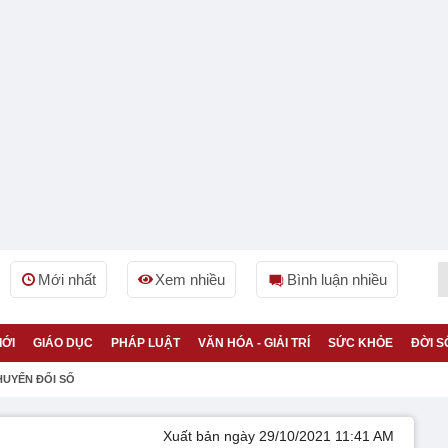
Mới nhất
Xem nhiều
Bình luận nhiều
IỚI
GIÁO DỤC
PHÁP LUẬT
VĂN HÓA - GIẢI TRÍ
SỨC KHỎE
ĐỜI S
HUYỂN ĐỔI SỐ
Xuất bản ngày 29/10/2021 11:41 AM