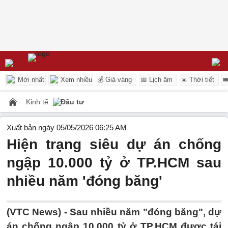
Mới nhất
Xem nhiều
💰 Giá vàng
📅 Lịch âm
☀️ Thời tiết

Kinh tế
Đầu tư
Xuất bản ngày 05/05/2026 06:25 AM
Hiện trạng siêu dự án chống
ngập 10.000 tỷ ở TP.HCM sau
nhiều năm 'đóng băng'
(VTC News) -
Sau nhiều năm "đóng băng", dự
án chống ngập 10.000 tỷ ở TP.HCM được tái