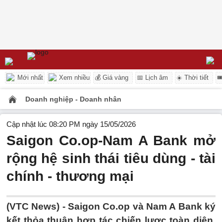
Mới nhất
Xem nhiều
💰 Giá vàng
📅 Lịch âm
☀️ Thời tiết

Doanh nghiệp - Doanh nhân
Cập nhật lúc 08:20 PM ngày 15/05/2026
Saigon Co.op-Nam A Bank mở
rộng hệ sinh thái tiêu dùng - tài
chính - thương mại
(VTC News) -
Saigon Co.op và Nam A Bank ký
kết thỏa thuận hợp tác chiến lược toàn diện,