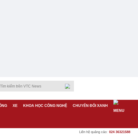
ỐNG
XE
KHOA HỌC CÔNG NGHỆ
CHUYỂN ĐỔI XANH
Liên hệ quảng cáo:
024 36321588