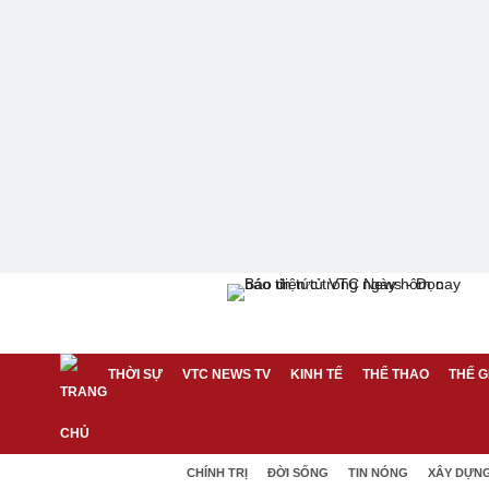
THỜI SỰ
VTC NEWS TV
KINH TẾ
THỂ THAO
THẾ G
CHÍNH TRỊ
ĐỜI SỐNG
TIN NÓNG
XÂY DỰN