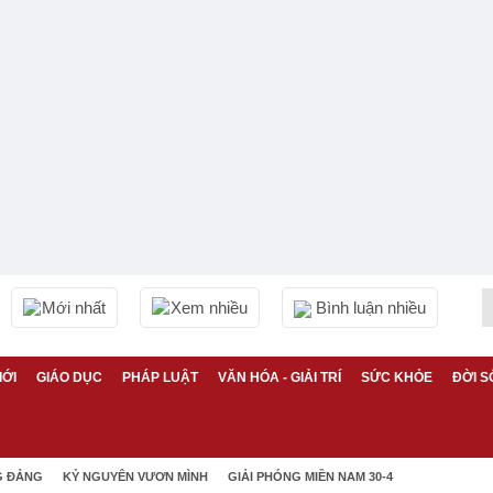
Mới nhất
Xem nhiều
Bình luận nhiều
IỚI
GIÁO DỤC
PHÁP LUẬT
VĂN HÓA - GIẢI TRÍ
SỨC KHỎE
ĐỜI S
G ĐẢNG
KỶ NGUYÊN VƯƠN MÌNH
GIẢI PHÓNG MIỀN NAM 30-4