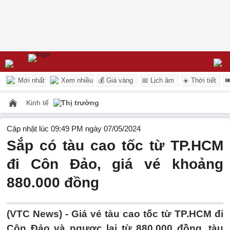
Mới nhất
Xem nhiều
💰 Giá vàng
📅 Lịch âm
☀️ Thời tiết

Kinh tế
Thị trường
Cập nhật lúc 09:49 PM ngày 07/05/2024
Sắp có tàu cao tốc từ TP.HCM
đi Côn Đảo, giá vé khoảng
880.000 đồng
(VTC News) -
Giá vé tàu cao tốc từ TP.HCM đi
Côn Đảo và ngược lại từ 880.000 đồng, tàu