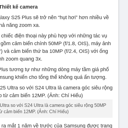
Thiết kế camera
axy S25 Plus sẽ trở nên “hụt hơi” hơn nhiều về
hả năng zoom xa.
chiếc điện thoại này phù hợp với những tác vụ
o gồm cảm biến chính 50MP (f/1.8, OIS), máy ảnh
°) và cảm biến thứ ba 10MP (f/2.4, OIS) với ống
nh zoom quang 3x.
5 Plus tương tự như những dòng máy tầm giá phổ
amsung khiến cho tổng thể không quá ấn tượng.
Ultra so với S24 Ultra là camera góc siêu rộng 50MP
từ cảm biến 12MP. (Ảnh: Chí Hiếu)
đã ra mắt 1 năm về trước của Samsung được trang