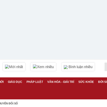
Mới nhất
Xem nhiều
Bình luận nhiều
IỚI
GIÁO DỤC
PHÁP LUẬT
VĂN HÓA - GIẢI TRÍ
SỨC KHỎE
ĐỜI S
HUYỂN ĐỔI SỐ