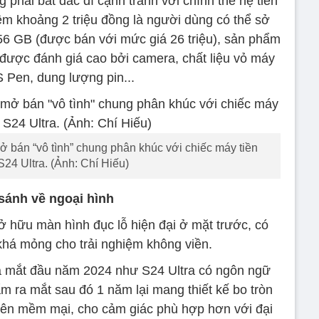
phải bất đắc dĩ cạnh tranh với chính thế hệ tiền
êm khoảng 2 triệu đồng là người dùng có thể sở
 GB (được bán với mức giá 26 triệu), sản phẩm
 được đánh giá cao bởi camera, chất liệu vỏ máy
S Pen, dung lượng pin...
bán “vô tình” chung phân khúc với chiếc máy tiền
24 Ultra. (Ảnh: Chí Hiếu)
sánh về ngoại hình
 hữu màn hình đục lỗ hiện đại ở mặt trước, có
khá mỏng cho trải nghiệm không viền.
a mắt đầu năm 2024 như S24 Ultra có ngôn ngữ
m ra mắt sau đó 1 năm lại mang thiết kế bo tròn
 nên mềm mại, cho cảm giác phù hợp hơn với đại