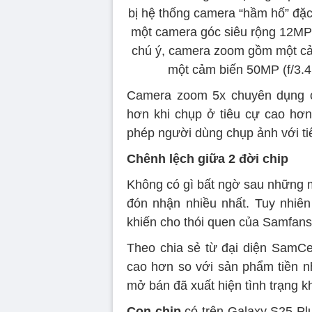
bị hệ thống camera “hầm hố” đặc
một camera góc siêu rộng 12MP 
chú ý, camera zoom gồm một cảm
một cảm biến 50MP (f/3.4
Camera zoom 5x chuyên dụng củ
hơn khi chụp ở tiêu cự cao hơn
phép người dùng chụp ảnh với tiê
Chênh lệch giữa 2 đời chip
Không có gì bất ngờ sau những 
đón nhận nhiều nhất. Tuy nhiê
khiến cho thói quen của Samfans 
Theo chia sẻ từ đại diện SamC
cao hơn so với sản phẩm tiền 
mở bán đã xuất hiện tình trạng k
Con chip
có trên Galaxy S25 Plus