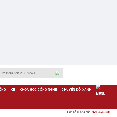
ỐNG
XE
KHOA HỌC CÔNG NGHỆ
CHUYỂN ĐỔI XANH
Liên hệ quảng cáo:
024 36321588