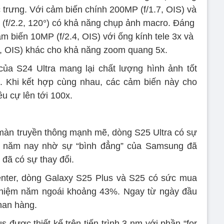
 trưng. Với cảm biến chính 200MP (f/1.7, OIS) và
(f/2.2, 120°) có khả năng chụp ảnh macro. Đáng
 biến 10MP (f/2.4, OIS) với ống kính tele 3x và
, OIS) khác cho khả năng zoom quang 5x.
a S24 Ultra mang lại chất lượng hình ảnh tốt
. Khi kết hợp cùng nhau, các cảm biến này cho
u cự lên tới 100x.
màn truyền thông mạnh mẽ, dòng S25 Ultra có sự
n năm nay nhờ sự “bình đẳng” của Samsung đã
đã có sự thay đổi.
enter, dòng Galaxy S25 Plus và S25 có sức mua
nhiệm năm ngoái khoảng 43%. Ngay từ ngày đầu
han hàng.
 được thiết kế trên tiến trình 3 nm với phần “for