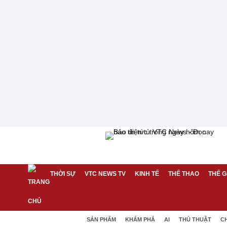
THỜI SỰ
VTC NEWS TV
KINH TẾ
THỂ THAO
THẾ G
SẢN PHẨM
KHÁM PHÁ
AI
THỦ THUẬT
C