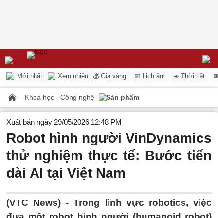
Mới nhất
Xem nhiều
💰 Giá vàng
📅 Lịch âm
☀️ Thời tiết

Khoa học - Công nghệ
Sản phẩm
Xuất bản ngày 29/05/2026 12:48 PM
Robot hình người VinDynamics
thử nghiệm thực tế: Bước tiến
dài AI tại Việt Nam
(VTC News) -
Trong lĩnh vực robotics, việc
đưa một robot hình người (humanoid robot)