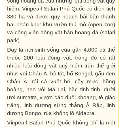
sống hoang dã của những loài động vật quý
hiếm. Vinpearl Safari Phú Quốc có diện tích
380 ha và được quy hoạch bài bản thành
hai phân khu: khu vườn thú mở (open zoo)
và công viên động vật bán hoang dã (safari
park).
Đây là nơi sinh sống của gần 4,000 cá thể
thuộc 200 loài động vật, trong đó có rất
nhiều loài động vật quý hiếm trên thế giới
như: voi Châu Á, bò tót, hổ Bengal, gấu đen
Châu Á, rái cá vuốt bé, cầy mực, hồng
hoàng, heo vòi Mã Lai, hắc tinh tinh, đười
ươi sumatra, vượn cáo đuôi khoang, tê giác
trắng, linh dương sừng thẳng Ả Rập, linh
dương Bongo, rùa khổng lồ Aldabra.
Vinpearl Safari Phú Quốc không chỉ là một