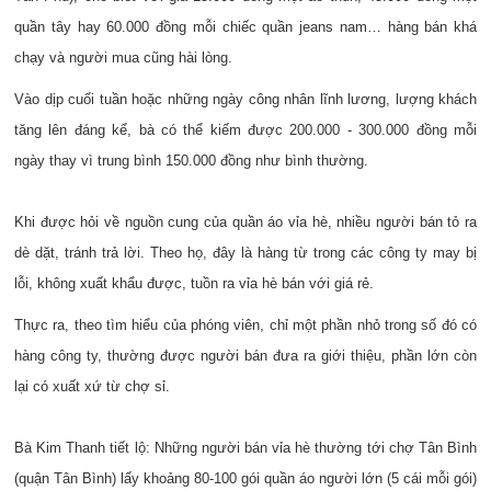
quần tây hay 60.000 đồng mỗi chiếc quần jeans nam… hàng bán khá
chạy và người mua cũng hài lòng.
Vào dịp cuối tuần hoặc những ngày công nhân lĩnh lương, lượng khách
tăng lên đáng kể, bà có thể kiếm được 200.000 - 300.000 đồng mỗi
ngày thay vì trung bình 150.000 đồng như bình thường.
Khi được hỏi về nguồn cung của quần áo vỉa hè, nhiều người bán tỏ ra
dè dặt, tránh trả lời. Theo họ, đây là hàng từ trong các công ty may bị
lỗi, không xuất khẩu được, tuồn ra vỉa hè bán với giá rẻ.
Thực ra, theo tìm hiểu của phóng viên, chỉ một phần nhỏ trong số đó có
hàng công ty, thường được người bán đưa ra giới thiệu, phần lớn còn
lại có xuất xứ từ chợ sỉ.
Bà Kim Thanh tiết lộ: Những người bán vỉa hè thường tới chợ Tân Bình
(quận Tân Bình) lấy khoảng 80-100 gói quần áo người lớn (5 cái mỗi gói)