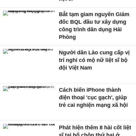
Bắt tạm giam nguyên Giám
đốc BQL đầu tư xây dựng
công trình dân dụng Hải
Phòng
Người dân Lào cung cấp vị
trí nghi có mộ nữ liệt sĩ bộ
đội Việt Nam
Cách biến iPhone thành
điện thoại 'cục gạch', giúp
trẻ cai nghiện mạng xã hội
Phát hiện thêm 8 hài cốt liệt
sĩ tại hố chôn thứ hai ở