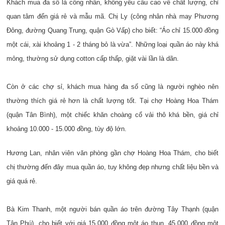
Khách mua đa số là công nhân, không yêu cầu cao về chất lượng, chỉ
quan tâm đến giá rẻ và mẫu mã. Chị Ly (công nhân nhà may Phương
Đông, đường Quang Trung, quận Gò Vấp) cho biết: “Áo chỉ 15.000 đồng
một cái, xài khoảng 1 - 2 tháng bỏ là vừa”. Những loại quần áo này khá
mỏng, thường sử dụng cotton cấp thấp, giặt vài lần là dãn.
Còn ở các chợ sỉ, khách mua hàng đa số cũng là người nghèo nên
thường thích giá rẻ hơn là chất lượng tốt. Tại chợ Hoàng Hoa Thám
(quận Tân Bình), một chiếc khăn choàng cổ vải thô khá bền, giá chỉ
khoảng 10.000 - 15.000 đồng, tùy độ lớn.
Hương Lan, nhân viên văn phòng gần chợ Hoàng Hoa Thám, cho biết
chị thường đến đây mua quần áo, tuy không đẹp nhưng chất liệu bền và
giá quá rẻ.
Bà Kim Thanh, một người bán quần áo trên đường Tây Thạnh (quận
Tân Phú), cho biết với giá 15.000 đồng một áo thun, 45.000 đồng một