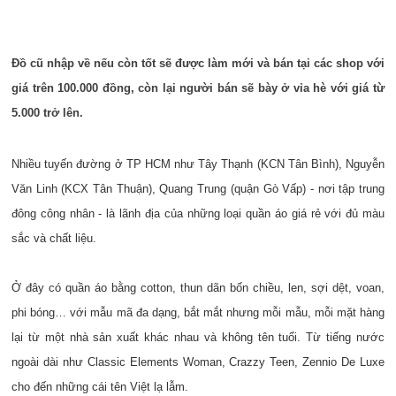
Đồ cũ nhập về nếu còn tốt sẽ được làm mới và bán tại các shop với
giá trên 100.000 đồng, còn lại người bán sẽ bày ở vỉa hè với giá từ
5.000 trở lên.
Nhiều tuyến đường ở TP HCM như Tây Thạnh (KCN Tân Bình), Nguyễn
Văn Linh (KCX Tân Thuận), Quang Trung (quận Gò Vấp) - nơi tập trung
đông công nhân - là lãnh địa của những loại quần áo giá rẻ với đủ màu
sắc và chất liệu.
Ở đây có quần áo bằng cotton, thun dãn bốn chiều, len, sợi dệt, voan,
phi bóng… với mẫu mã đa dạng, bắt mắt nhưng mỗi mẫu, mỗi mặt hàng
lại từ một nhà sản xuất khác nhau và không tên tuổi. Từ tiếng nước
ngoài dài như Classic Elements Woman, Crazzy Teen, Zennio De Luxe
cho đến những cái tên Việt lạ lẫm.