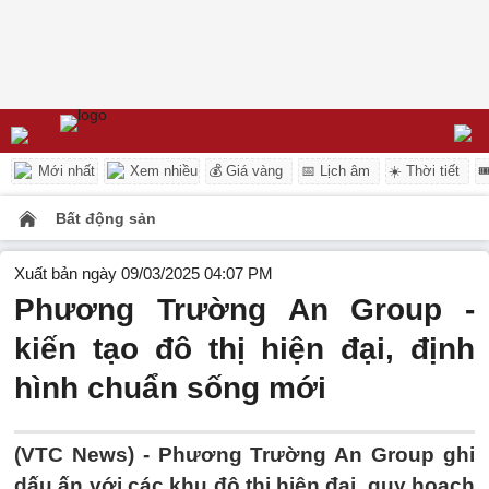
Mới nhất
Xem nhiều
💰 Giá vàng
📅 Lịch âm
☀️ Thời tiết

Bất động sản
Xuất bản ngày 09/03/2025 04:07 PM
Phương Trường An Group -
kiến tạo đô thị hiện đại, định
hình chuẩn sống mới
(VTC News) -
Phương Trường An Group ghi
dấu ấn với các khu đô thị hiện đại, quy hoạch