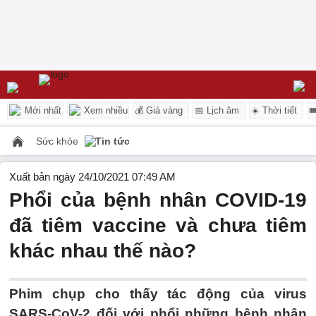
Mới nhất
Xem nhiều
💰 Giá vàng
📅 Lịch âm
☀️ Thời tiết

Sức khỏe
Tin tức
Xuất bản ngày 24/10/2021 07:49 AM
Phổi của bệnh nhân COVID-19
đã tiêm vaccine và chưa tiêm
khác nhau thế nào?
Phim chụp cho thấy tác động của virus
SARS-CoV-2 đối với phổi những bệnh nhân