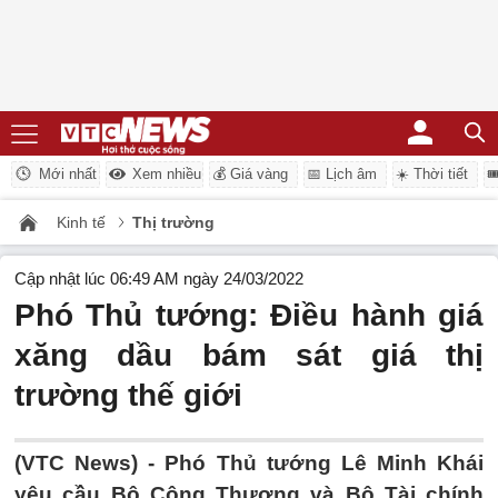
Mới nhất
Xem nhiều
💰 Giá vàng
📅 Lịch âm
☀️ Thời tiết

Kinh tế
Thị trường
Cập nhật lúc 06:49 AM ngày 24/03/2022
Phó Thủ tướng: Điều hành giá
xăng dầu bám sát giá thị
trường thế giới
(VTC News) -
Phó Thủ tướng Lê Minh Khái
yêu cầu Bộ Công Thương và Bộ Tài chính