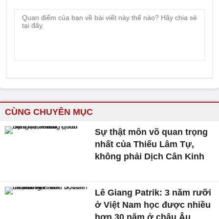
CÙNG CHUYÊN MỤC
Sự thật môn võ quan trọng
nhất của Thiếu Lâm Tự,
không phải Dịch Cân Kinh
Lê Giang Patrik: 3 năm rưỡi
ở Việt Nam học được nhiều
hơn 30 năm ở châu Âu