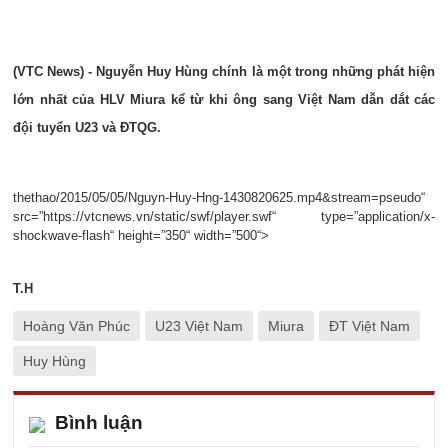
(VTC News) - Nguyễn Huy Hùng chính là một trong những phát hiện
lớn nhất của HLV Miura kể từ khi ông sang Việt Nam dẫn dắt các
đội tuyển U23 và ĐTQG.
thethao/2015/05/05/Nguyn-Huy-Hng-1430820625.mp4&stream=pseudo“
src=”https://vtcnews.vn/static/swf/player.swf“ type=”application/x-
shockwave-flash“ height=”350“ width=”500“>
T.H
Hoàng Văn Phúc
U23 Việt Nam
Miura
ĐT Việt Nam
Huy Hùng
Bình luận